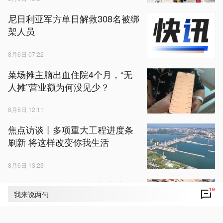
尼日利亚军方单日解救308名被绑
架人员
8月6日 07:22
菜场摊主脑出血住院4个月，“无
人摊”营业额为何没见少？
8月6日 12:11
焦点访谈丨多项重大工程进度条
刷新 将这样改变你我生活
8月6日 13:23
视频丨不只“贴秋膘” 莫高窟壁画
19
我来说两句
藏着古人秋日生活图景
8月6日 12:47