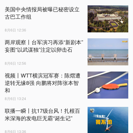
美国中央情报局被曝已秘密设立
古巴工作组
8月6日 12:36
两岸观察丨台军演习再添“新剧本”
妄图“以武谋独”注定以卵击石
8月6日 12:56
视频丨WTT横滨冠军赛：陈熠遭
逆转无缘8强 向鹏将对阵张本智
和
8月6日 13:24
联播一瞬丨抗17级台风！扎根百
米深海的发电巨无霸“诞生记”
8月6日 13:36