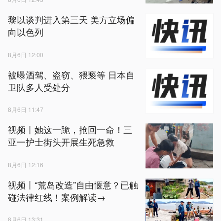
黎以谈判进入第三天 美方立场偏
向以色列
8月6日 12:00
被曝酒驾、盗窃、猥亵等 日本自
卫队多人受处分
8月6日 11:47
视频丨她这一跪，抢回一命！三
亚一护士街头开展生死急救
8月6日 12:16
视频丨“荒岛改造”自由惬意？已触
碰法律红线！案例解读→
8月6日 13:31