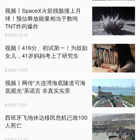
视频丨SpaceX火箭残骸撞上月
球！预估释放能量相当于数吨
TNT炸药爆炸
8月6日 13:19
视频丨416分、初试第一！为鼓励
女儿，41岁妈妈考上了研究生
8月6日 13:03
视频丨网传“大连湾海底隧道可海
底观光”系谣言 非真实实景
8月6日 13:21
西班牙飞地休达移民危机已致100
人死亡
8月6日 12:43