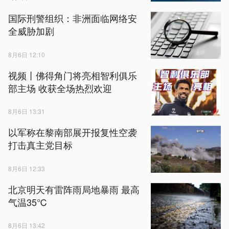
国际刑警组织：非洲面临网络安
全威胁加剧
8月6日 12:10
视频丨佛得角门将亮相智利俱乐
部主场 收获全场热烈欢迎
8月6日 13:31
以军称在黎南部展开报复性空袭
打击真主党目标
8月6日 12:33
北京明天有雷阵雨局地暴雨 最高
气温35℃
8月6日 13:42