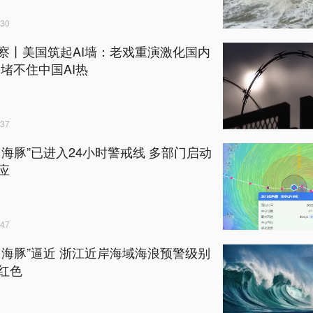
30
察丨美国筑起AI墙：老戏重演激化国内
却堵不住中国AI热
37
白海豚”已进入24小时警戒线 多部门启动
应
47
白海豚”逼近 浙江近岸海域海浪预警级别
红色