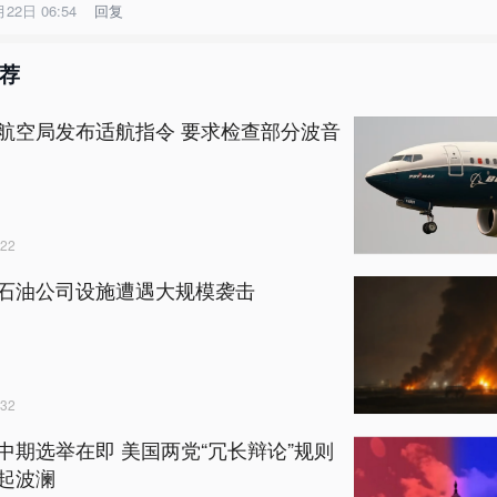
月22日 06:54
回复
荐
航空局发布适航指令 要求检查部分波音
22
石油公司设施遭遇大规模袭击
32
中期选举在即 美国两党“冗长辩论”规则
起波澜