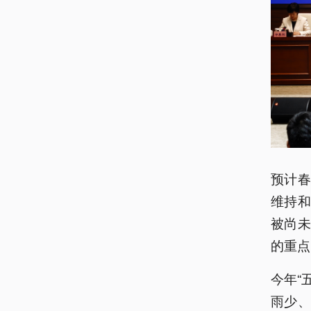
预计
维持
被尚
的重点
今年“
雨少