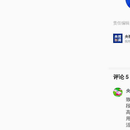
责任编辑
央
我
评论
5
央