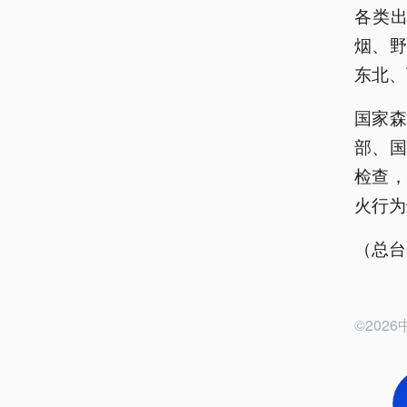
各类
烟、
东北、
国家
部、
检查
火行为
（总台
©20