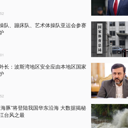
52
操队、蹦床队、艺术体操队亚运会参赛
炉
01
外长：波斯湾地区安全应由本地区国家
护
52
白海豚”将登陆我国华东沿海 大数据揭秘
江台风之最