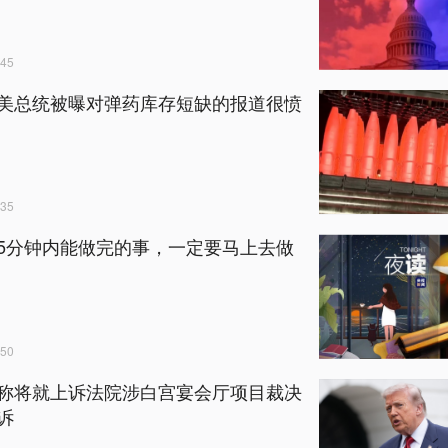
45
美总统被曝对弹药库存短缺的报道很愤
35
5分钟内能做完的事，一定要马上去做
50
称将就上诉法院涉白宫宴会厅项目裁决
诉