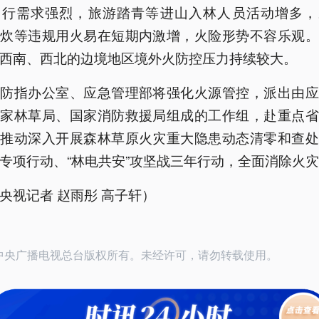
出行需求强烈，旅游踏青等进山入林人员活动增多，
野炊等违规用火易在短期内激增，火险形势不容乐观。
西南、西北的边境地区境外火防控压力持续较大。
森防指办公室、应急管理部将强化火源管控，派出由应
国家林草局、国家消防救援局组成的工作组，赴重点省
，推动深入开展森林草原火灾重大隐患动态清零和查处
专项行动、“林电共安”攻坚战三年行动，全面消除火
央视记者 赵雨彤 高子轩）
26中央广播电视总台版权所有。未经许可，请勿转载使用。