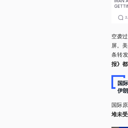
空袭过
屏。美
条转
报》都
国
伊
国际原
堆未受