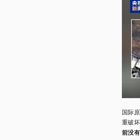
国际
重破
前没