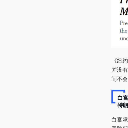
《纽
并没
间不会
白宫
特朗
白宫