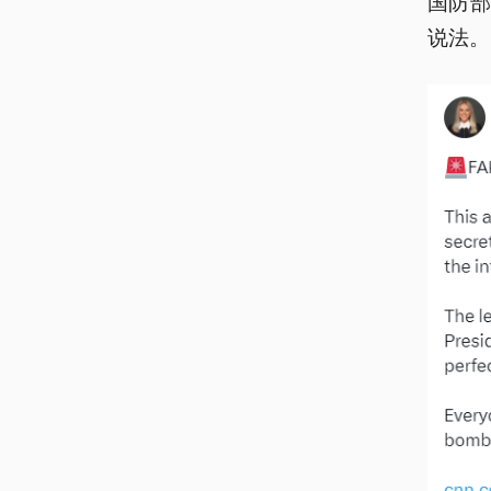
国防
说法。