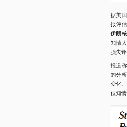
据美
报评
伊朗
知情
损失评
报道
的分
变化
位知情