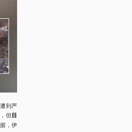
遭到严
漏，但
目
据，伊