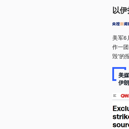
以伊
美军6
作一团
毁”的
美
伊