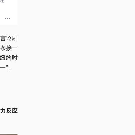
”言论刷
一条接一
《纽约时
。
一”
动力反应