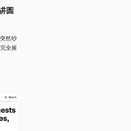
讲圆
体突然吵
被完全摧
。