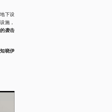
地下设
设施，
的袭击
不知晓伊