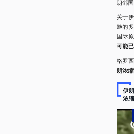
朗邻国
关于
施的
国际
可能已
格罗西
朗浓缩
伊
浓