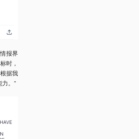
由情报界
目标时，
“根据我
力。”