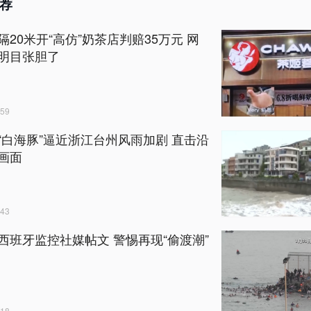
荐
隔20米开“高仿”奶茶店判赔35万元 网
明目张胆了
59
“白海豚”逼近浙江台州风雨加剧 直击沿
画面
43
西班牙监控社媒帖文 警惕再现“偷渡潮”
18