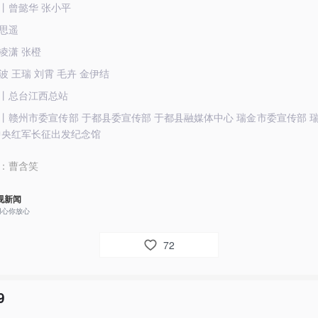
丨曾懿华 张小平
思遥
凌潇 张橙
波 王瑞 刘霄 毛卉 金伊结
丨总台江西总站
丨赣州市委宣传部 于都县委宣传部 于都县融媒体中心 瑞金市委宣传部 
中央红军长征出发纪念馆
：
曹含笑
视新闻
用心你放心
72
9