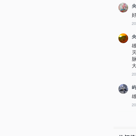
央
2
央
2
屿
2