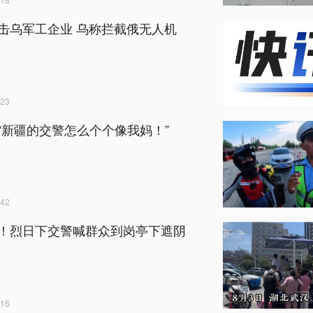
击乌军工企业 乌称拦截俄无人机
23
“新疆的交警怎么个个像我妈！”
42
！烈日下交警喊群众到岗亭下遮阴
16