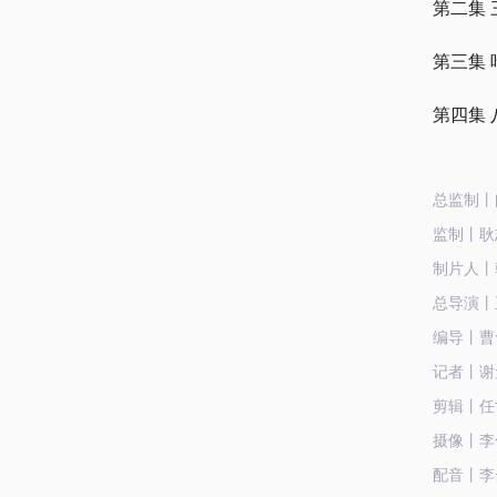
第二集 
第三集 
第四集 
总监制丨
监制丨耿
制片人丨
总导演丨
编导丨曹
记者丨谢
剪辑丨任
摄像丨李
配音丨李