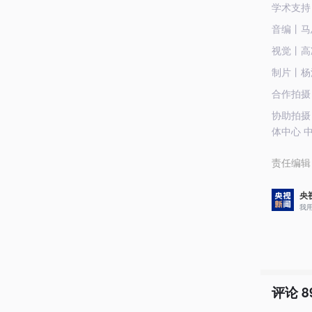
学术支持
音编丨马
视觉丨高
制片丨杨
合作拍摄
协助拍摄
体中心 
责任编辑
央
我
评论
8