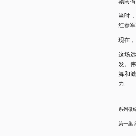
赣南省
当时
红参军
现在，
这场
发。
舞和
力。
系列微
第一集