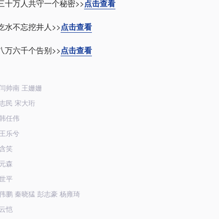
三十万人共守一个秘密>>
点击查看
吃水不忘挖井人>>
点击查看
八万六千个告别>>
点击查看
闫帅南 王姗姗
志民 宋大珩
韩任伟
王乐兮
含笑
元森
世平
伟鹏 秦晓猛 彭志豪 杨雍琦
云恺