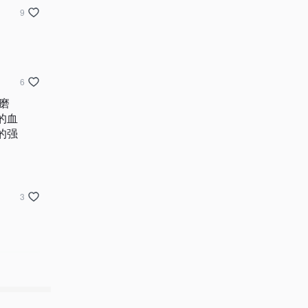
9
6
磨
的血
的强
3