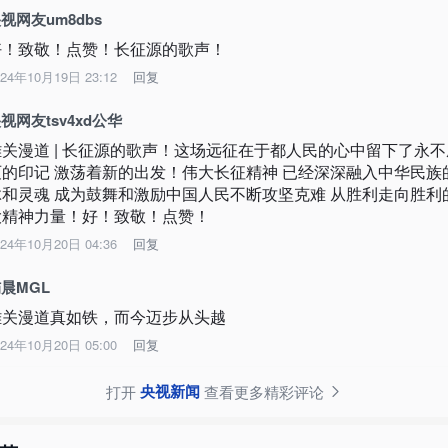
视网友um8dbs
好！致敬！点赞！长征源的歌声！
024年10月19日 23:12
回复
视网友tsv4xd公华
雄关漫道 | 长征源的歌声！这场远征在于都人民的心中留下了永不
灭的印记 激荡着新的出发！伟大长征精神 已经深深融入中华民族
脉和灵魂 成为鼓舞和激励中国人民不断攻坚克难 从胜利走向胜利
大精神力量！好！致敬！点赞！
024年10月20日 04:36
回复
晨MGL
雄关漫道真如铁，而今迈步从头越
024年10月20日 05:00
回复
央视新闻
打开
查看更多精彩评论