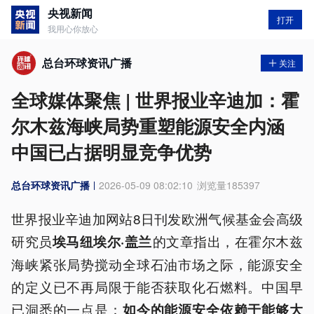
央视新闻
打开
我用心你放心
总台环球资讯广播
关注
全球媒体聚焦 | 世界报业辛迪加：霍
尔木兹海峡局势重塑能源安全内涵
中国已占据明显竞争优势
总台环球资讯广播
2026-05-09 08:02:10
浏览量
185397
世界报业辛迪加网站8日刊发欧洲气候基金会高级
研究员
‌的文章指出，在霍尔木兹
埃马纽埃尔·盖兰
海峡紧张局势搅动全球石油市场之际，能源安全
的定义已不再局限于能否获取化石燃料。中国早
已洞悉的一点是：
如今的能源安全依赖于能够大