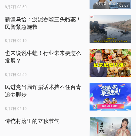
03:07
8月7日 08:59
新疆乌恰：淤泥吞噬三头骆驼！
民警紧急施救
8月7日 09:19
也来说说牛蛙！行业未来要怎么
发展？
04:06
8月7日 02:59
民进党当局诈骗话术挡不住台青
追梦脚步
8月7日 04:19
传统村落里的立秋节气