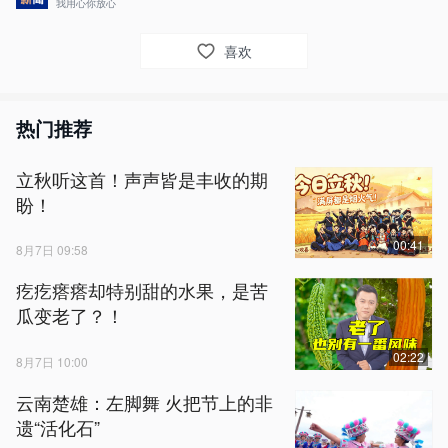
我用心你放心
喜欢
热门推荐
立秋听这首！声声皆是丰收的期
盼！
00:41
8月7日 09:58
疙疙瘩瘩却特别甜的水果，是苦
瓜变老了？！
02:22
8月7日 10:00
云南楚雄：左脚舞 火把节上的非
遗“活化石”