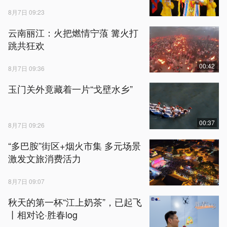
8月7日 09:23
云南丽江：火把燃情宁蒗 篝火打
跳共狂欢
00:42
8月7日 09:36
玉门关外竟藏着一片“戈壁水乡”
00:37
8月7日 09:26
“多巴胺”街区+烟火市集 多元场景
激发文旅消费活力
8月7日 09:07
秋天的第一杯“江上奶茶”，已起飞
丨相对论·胜春log