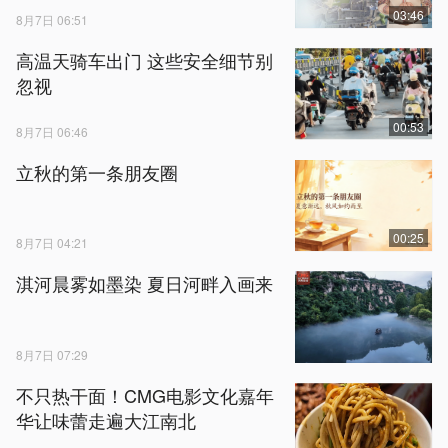
03:46
8月7日 06:51
高温天骑车出门 这些安全细节别
忽视
00:53
8月7日 06:46
立秋的第一条朋友圈
00:25
8月7日 04:21
淇河晨雾如墨染 夏日河畔入画来
8月7日 07:29
不只热干面！CMG电影文化嘉年
华让味蕾走遍大江南北