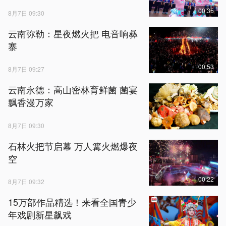
00:35
8月7日 09:30
云南弥勒：星夜燃火把 电音响彝
寨
00:53
8月7日 09:27
云南永德：高山密林育鲜菌 菌宴
飘香漫万家
8月7日 09:30
石林火把节启幕 万人篝火燃爆夜
空
00:22
8月7日 09:32
15万部作品精选！来看全国青少
年戏剧新星飙戏