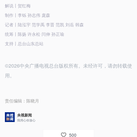
解说丨贺红梅
制作丨李铄 孙志伟 庞森
记者丨陆泓宇 范学禹 李晋 范凯 刘岳 韩森
统筹丨陈扬 许永松 闫伸 孙正瑜
支持丨总台山东总站
©2026中央广播电视总台版权所有。未经许可，请勿转载使
用。
责任编辑：
陈晓月
央视新闻
我用心你放心
500