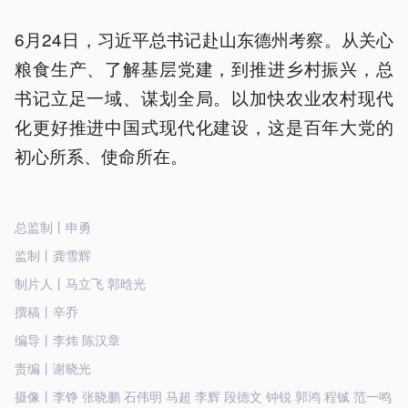
6月24日，习近平总书记赴山东德州考察。从关心
粮食生产、了解基层党建，到推进乡村振兴，总
书记立足一域、谋划全局。以加快农业农村现代
化更好推进中国式现代化建设，这是百年大党的
初心所系、使命所在。
总监制丨申勇
监制丨龚雪辉
制片人丨马立飞 郭晗光
撰稿丨辛乔
编导丨李炜 陈汉章
责编丨谢晓光
摄像丨李铮 张晓鹏 石伟明 马超 李辉 段德文 钟锐 郭鸿 程铖 范一鸣