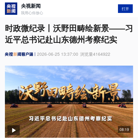
央视新闻
打开
我用心你放心
时政微纪录丨沃野田畴绘新景——习
近平总书记赴山东德州考察纪实
2026-06-25 13:37:00
浏览量
4164922
08:19