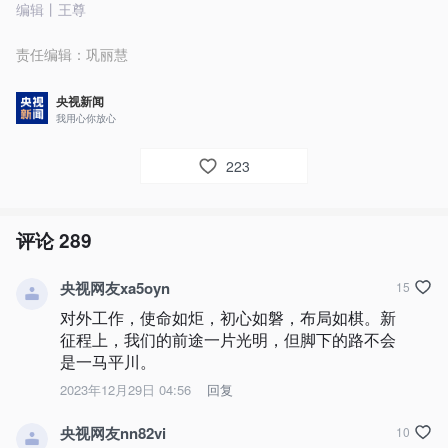
编辑丨王尊
责任编辑：
巩丽慧
央视新闻
我用心你放心
223
评论
289
央视网友xa5oyn
15
对外工作，使命如炬，初心如磐，布局如棋。新
征程上，我们的前途一片光明，但脚下的路不会
是一马平川。
2023年12月29日 04:56
回复
央视网友nn82vi
10