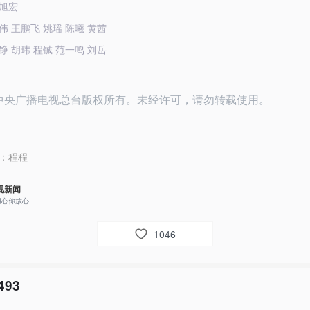
旭宏
伟 王鹏飞 姚瑶 陈曦 黄茜
铮 胡玮 程铖 范一鸣 刘岳
26中央广播电视总台版权所有。未经许可，请勿转载使用。
：
程程
视新闻
用心你放心
1046
493