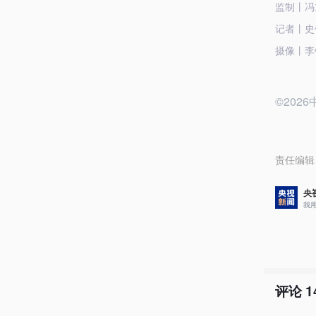
监制丨冯
记者丨史
摄像丨李
©20
责任编辑
央
我
评论
1