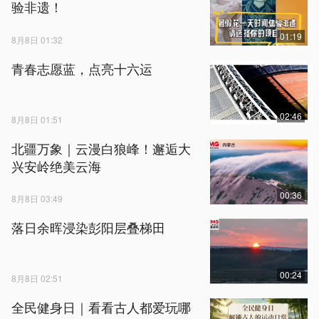
验非遗！
01:19
8月8日 01:32
青春志愿蓝，点亮十六运
02:46
8月8日 01:51
北疆万象｜云漫白狼峰！邂逅大
兴安岭绝美云海
00:36
8月8日 03:49
落日余晖浸染彭阳层叠梯田
00:24
8月8日 02:51
全民健身日｜看看古人都爱玩哪