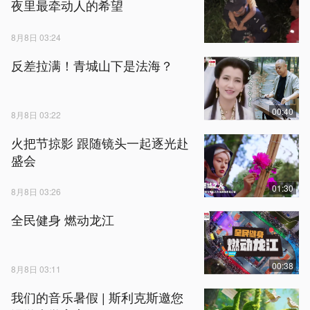
夜里最牵动人的希望
8月8日 03:24
反差拉满！青城山下是法海？
00:40
8月8日 03:22
火把节掠影 跟随镜头一起逐光赴
盛会
01:30
8月8日 03:26
全民健身 燃动龙江
00:38
8月8日 03:11
我们的音乐暑假 | 斯利克斯邀您