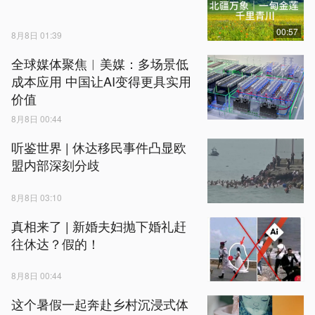
00:57
8月8日 01:39
全球媒体聚焦︱美媒：多场景低
成本应用 中国让AI变得更具实用
价值
8月8日 00:44
听鉴世界 | 休达移民事件凸显欧
盟内部深刻分歧
8月8日 03:10
真相来了 | 新婚夫妇抛下婚礼赶
往休达？假的！
8月8日 00:44
这个暑假一起奔赴乡村沉浸式体