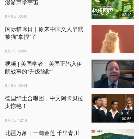
漫游声学宇宙
02:19
8月8日 03:46
国际猫咪日｜原来中国文人早就
被猫“拿捏”了
8月7日 23:00
视频 | 美国学者：美国正陷入伊
朗战事的“升级陷阱”
8月8日 00:44
德国绅士合唱团，中文阿卡贝拉
太惊艳！
00:56
8月7日 12:14
北疆万象｜一甸金莲 千里青川