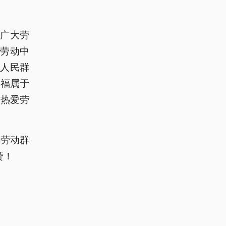
广大劳
劳动中
“人民群
幸福属于
、热爱劳
心劳动群
赞！