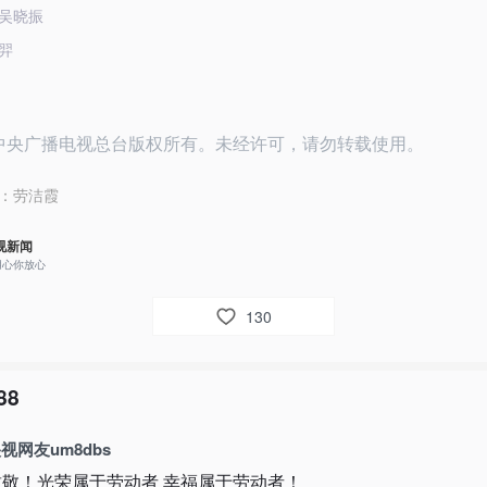
吴晓振
羿
26中央广播电视总台版权所有。未经许可，请勿转载使用。
：
劳洁霞
视新闻
用心你放心
130
88
视网友um8dbs
致敬！光荣属于劳动者 幸福属于劳动者！
