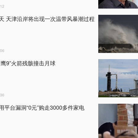
12
天 天津沿岸将出现一次温带风暴潮过程
06
猎鹰9”火箭残骸撞击月球
36
用平台漏洞“0元”购走3000多件家电