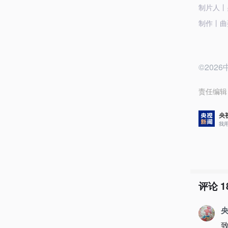
制片人丨
制作丨曲
©20
责任编辑
央
我
评论
1
央