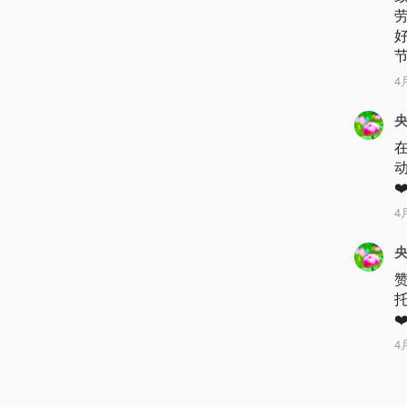
4
央
❤
4
央
托
❤
4