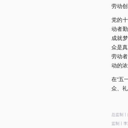
劳动创
党的
动者
成就梦
众是真
劳动者
动的浓
在“五
众、礼
总监制丨
监制丨李