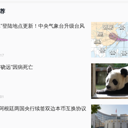
荐
豚”登陆地点更新！中央气象台升级台风
17
“硗远”因病死亡
01
阿根廷两国央行续签双边本币互换协议