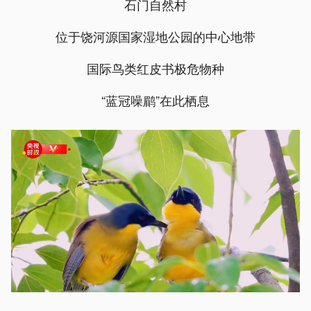
石门自然村
位于饶河源国家湿地公园的中心地带
国际鸟类红皮书极危物种
“蓝冠噪鹛”在此栖息