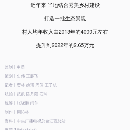
近年来 当地结合秀美乡村建设
打造一批生态景观
村人均年收入由2013年的4000元左右
提升到2022年的2.65万元
监制丨申勇
策划丨史伟 王鹏飞
记者丨贾林 姚瑶 周倜 王子杭
航拍丨范凯 陈丹阳 石坤
统筹丨张晓鹏 闫伸
制作丨周沁林
资料丨中央广播电视总台江西总站
婺源县融媒体中心