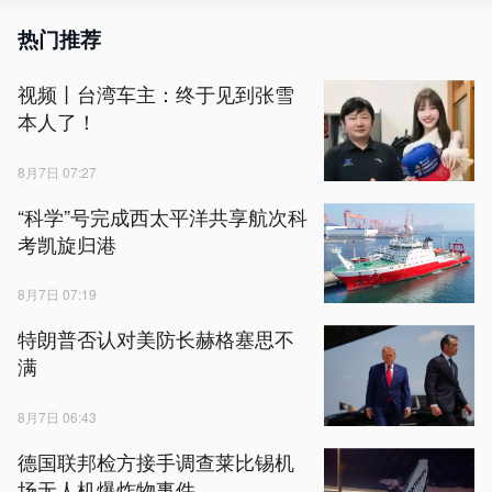
热门推荐
视频丨台湾车主：终于见到张雪
本人了！
8月7日 07:27
“科学”号完成西太平洋共享航次科
考凯旋归港
8月7日 07:19
特朗普否认对美防长赫格塞思不
满
8月7日 06:43
德国联邦检方接手调查莱比锡机
场无人机爆炸物事件