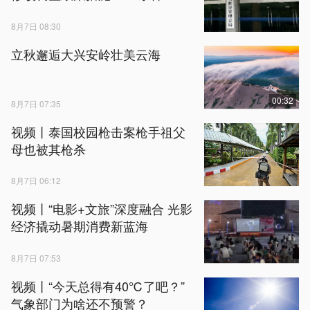
8月7日 08:30
立秋邂逅大兴安岭壮美云海
00:32
8月7日 07:35
视频丨泰国校园枪击案枪手祖父
母也被其枪杀
8月7日 06:12
视频丨“电影+文旅”深度融合 光影
经济撬动暑期消费新蓝海
8月7日 07:53
视频丨“今天总得有40℃了吧？”
气象部门为啥还不预警？