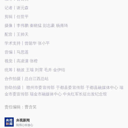
记者丨谢元森
剪辑丨任世平
摄像丨李伟鹏 秦晓猛 彭志豪 杨雍琦
配音丨王帅天
学术支持丨曾懿华 张小平
音编丨马思遥
视觉丨高凌潇 张橙
统筹丨杨波 王瑞 刘霄 毛卉 金伊结
合作拍摄丨总台江西总站
协助拍摄丨 赣州市委宣传部 于都县委宣传部 于都县融媒体中心 瑞
金市委宣传部 瑞金市融媒体中心 中央红军长征出发纪念馆
责任编辑：
曹含笑
央视新闻
我用心你放心