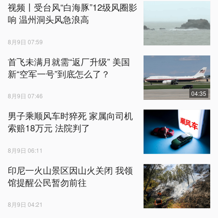
视频丨受台风“白海豚”12级风圈影
响 温州洞头风急浪高
8月9日 07:59
首飞未满月就需“返厂升级” 美国
新“空军一号”到底怎么了？
04:35
8月9日 07:46
男子乘顺风车时猝死 家属向司机
索赔18万元 法院判了
8月9日 06:11
印尼一火山景区因山火关闭 我领
馆提醒公民暂勿前往
8月9日 04:21