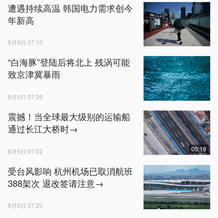
遭遇持续高温 韩国电力需求创今
年新高
8月9日 07:10
“白海豚”登陆后将北上 残涡可能
致京津冀暴雨
8月9日 07:39
震撼！当全球最大级别的运输船
通过长江大桥时→
00:18
8月9日 07:52
受台风影响 杭州机场已取消航班
388架次 退改签请注意→
8月9日 07:20