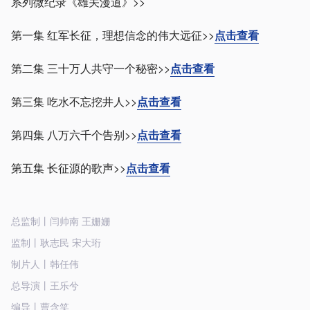
系列微纪录《雄关漫道》>>
第一集 红军长征，理想信念的伟大远征>>
点击查看
第二集 三十万人共守一个秘密>>
点击查看
第三集 吃水不忘挖井人>>
点击查看
第四集 八万六千个告别>>
点击查看
第五集 长征源的歌声>>
点击查看
总监制丨闫帅南 王姗姗
监制丨耿志民 宋大珩
制片人丨韩任伟
总导演丨王乐兮
编导丨曹含笑