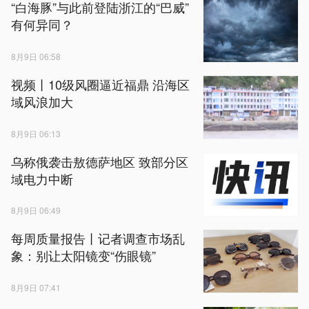
“白海豚”与此前登陆浙江的“巴威”
有何异同？
8月9日 06:58
视频丨10级风圈逼近福鼎 沿海区
域风浪加大
8月9日 06:13
乌称俄袭击敖德萨地区 致部分区
域电力中断
8月9日 06:49
每周质量报告丨记者调查市场乱
象：别让太阳镜变“伤眼镜”
8月9日 07:41