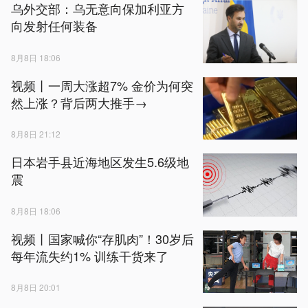
乌外交部：乌无意向保加利亚方
向发射任何装备
8月8日 18:06
视频丨一周大涨超7% 金价为何突
然上涨？背后两大推手→
8月8日 21:12
日本岩手县近海地区发生5.6级地
震
8月8日 18:06
视频丨国家喊你“存肌肉”！30岁后
每年流失约1% 训练干货来了
8月8日 20:01