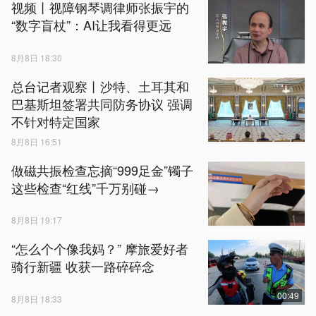
视频丨视障钢琴调律师张振宇的
“数字盲杖”：AI让我看得更远
8月8日 18:30
总台记者观察丨沙特、土耳其和
巴基斯坦签署共同防务协议 强调
不针对特定国家
8月8日 16:51
做磁共振检查忘摘“999足金”镯子
这些检查“红线”千万别碰→
8月8日 19:17
“怎么个个像我妈？” 摩旅爱好者
骑行新疆 收获一路碎碎念
00:49
8月8日 18:33