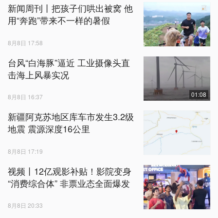
新闻周刊丨把孩子们哄出被窝 他
用“奔跑”带来不一样的暑假
8月8日 17:58
台风“白海豚”逼近 工业摄像头直
击海上风暴实况
01:08
8月8日 16:37
新疆阿克苏地区库车市发生3.2级
地震 震源深度16公里
8月8日 17:19
视频丨12亿观影补贴！影院变身
“消费综合体” 非票业态全面爆发
8月8日 20:33