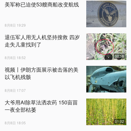
美军称已迫使53艘商船改变航线
8月8日 19:29
退伍军人用无人机坚持搜救 四岁
走失儿童找到了
00:58
8月8日 18:52
视频丨伊朗方面展示被击落的美
以飞机残骸
8月8日 17:07
大爷用AI除草法洒农药 150亩苗
一夜全部枯萎
01:02
8月8日 18:05