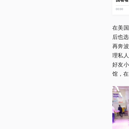
00:00
在美
后也选
再奔
理私
好友
馆，在