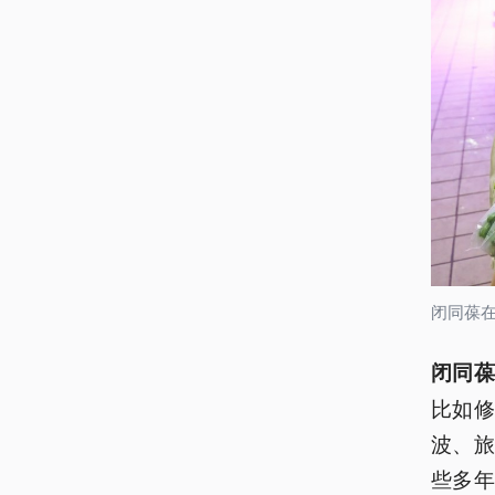
闭同葆
闭同
比如修
波、
些多