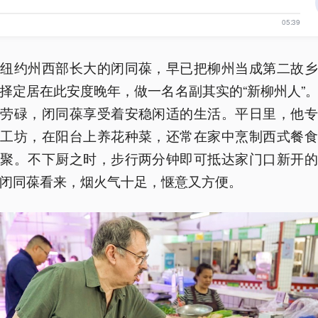
05:39
国纽约州西部长大的闭同葆，早已把柳州当成第二故乡
择定居在此安度晚年，做一名名副其实的“新柳州人”
波劳碌，闭同葆享受着安稳闲适的生活。平日里，他专
人工坊，在阳台上养花种菜，还常在家中烹制西式餐食
小聚。不下厨之时，步行两分钟即可抵达家门口新开的
闭同葆看来，烟火气十足，惬意又方便。