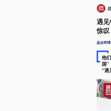
遇见
惊叹
总台环球
他
国
“遇