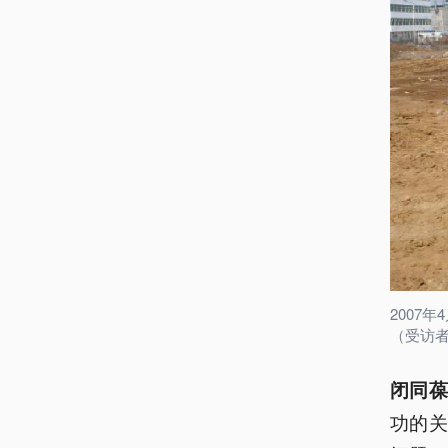
2007
（受访
闭同
功的