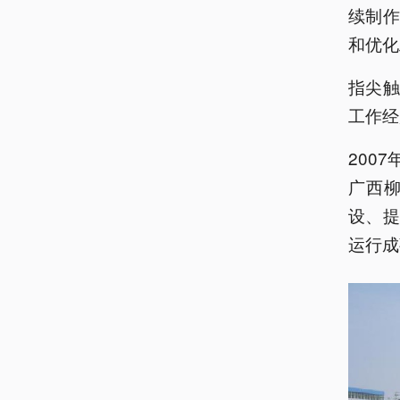
续制作
和优化
指尖
工作经
200
广西
设、
运行成