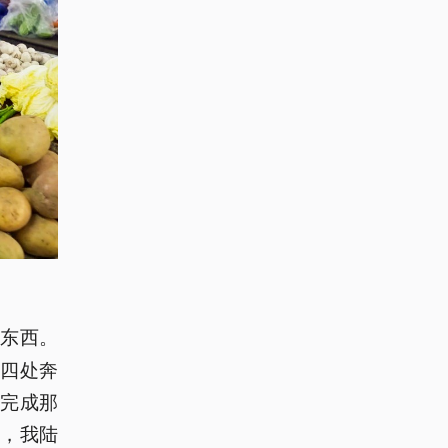
东西。
在四处奔
完成那
，我陆