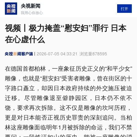
央视新闻
打开
我用心你放心
视频丨极力掩盖“慰安妇”罪行 日本
在心虚什么
2026-07-05 04:33:21
浏览量
878595
在德国首都柏林，一座象征历史正义的“和平少女”
雕像，也就是“慰安妇”受害者雕像，曾在街区的十
字路口矗立，却因日本政府持续的外交施压被迫
迁移。尽管雕像退至僻静园区，日本仍不依不
饶，要求再次拆除。这不仅是雕像的坎坷历程，
更是对日本能否正视历史罪责的深刻追问。当柏
林这座雕像面临明年1月被拆除的命运，我们不禁
要问：一段铁证如山的历史，能被一座雕像的消