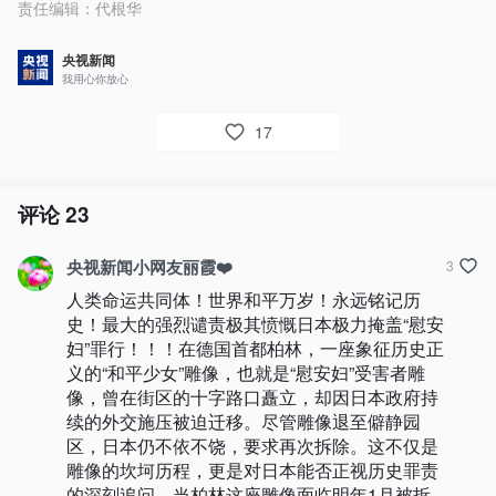
责任编辑：
代根华
央视新闻
我用心你放心
17
评论
23
央视新闻小网友丽霞❤️
3
人类命运共同体！世界和平万岁！永远铭记历
史！最大的强烈谴责极其愤慨日本极力掩盖“慰安
妇”罪行！！！在德国首都柏林，一座象征历史正
义的“和平少女”雕像，也就是“慰安妇”受害者雕
像，曾在街区的十字路口矗立，却因日本政府持
续的外交施压被迫迁移。尽管雕像退至僻静园
区，日本仍不依不饶，要求再次拆除。这不仅是
雕像的坎坷历程，更是对日本能否正视历史罪责
的深刻追问。当柏林这座雕像面临明年1月被拆