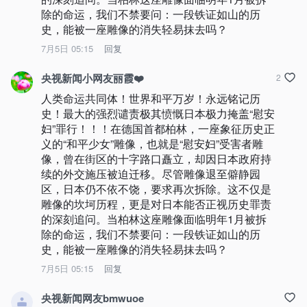
除的命运，我们不禁要问：一段铁证如山的历
史，能被一座雕像的消失轻易抹去吗？
7月5日 05:15
回复
央视新闻小网友丽霞❤️
2
人类命运共同体！世界和平万岁！永远铭记历
史！最大的强烈谴责极其愤慨日本极力掩盖“慰安
妇”罪行！！！在德国首都柏林，一座象征历史正
义的“和平少女”雕像，也就是“慰安妇”受害者雕
像，曾在街区的十字路口矗立，却因日本政府持
续的外交施压被迫迁移。尽管雕像退至僻静园
区，日本仍不依不饶，要求再次拆除。这不仅是
雕像的坎坷历程，更是对日本能否正视历史罪责
的深刻追问。当柏林这座雕像面临明年1月被拆
除的命运，我们不禁要问：一段铁证如山的历
史，能被一座雕像的消失轻易抹去吗？
7月5日 05:15
回复
央视新闻网友bmwuoe