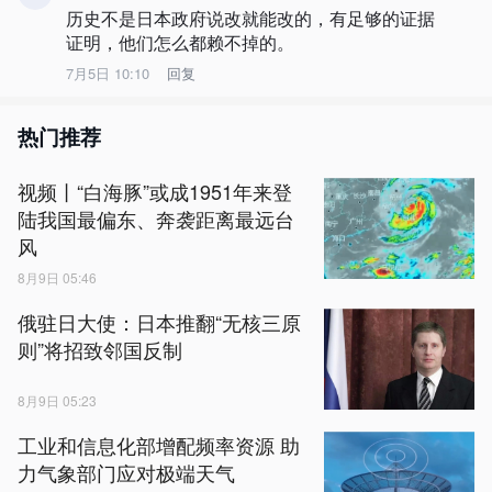
历史不是日本政府说改就能改的，有足够的证据
证明，他们怎么都赖不掉的。
7月5日 10:10
回复
热门推荐
视频丨“白海豚”或成1951年来登
陆我国最偏东、奔袭距离最远台
风
8月9日 05:46
俄驻日大使：日本推翻“无核三原
则”将招致邻国反制
8月9日 05:23
工业和信息化部增配频率资源 助
力气象部门应对极端天气