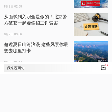
8月9日 02:58
从面试到入职全是假的！北京警
方破获一起虚假招工诈骗案
8月9日 03:56
邂逅夏日山河浪漫 这些风景你最
想去哪里打卡
02:57
8月9日 05:17
23
我来说两句
视频丨首个全国产10万卡AI超集
群投用 全国算力“一张网”加速成
形
8月9日 03:13
视频丨最美新时代革命军人王
涛：逐梦海天的转型先锋