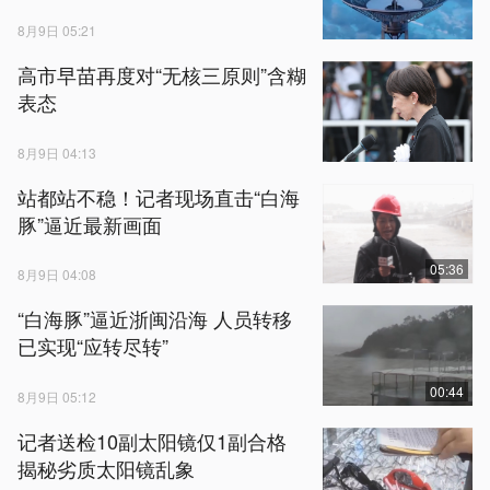
8月9日 05:21
高市早苗再度对“无核三原则”含糊
表态
8月9日 04:13
站都站不稳！记者现场直击“白海
豚”逼近最新画面
05:36
8月9日 04:08
“白海豚”逼近浙闽沿海 人员转移
已实现“应转尽转”
00:44
8月9日 05:12
记者送检10副太阳镜仅1副合格
揭秘劣质太阳镜乱象