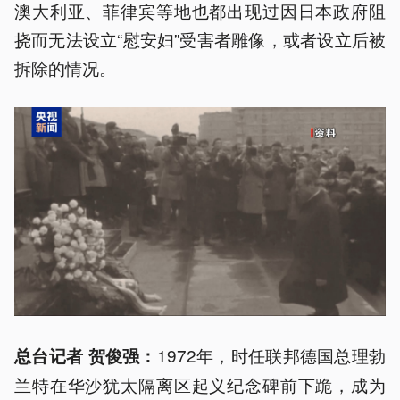
澳大利亚、菲律宾等地也都出现过因日本政府阻
挠而无法设立“慰安妇”受害者雕像，或者设立后被
拆除的情况。
1972年，时任联邦德国总理勃
总台记者 贺俊强：
兰特在华沙犹太隔离区起义纪念碑前下跪，成为