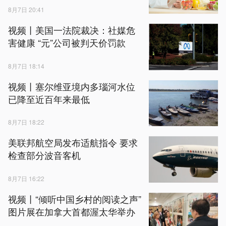
8月7日 20:41
视频丨美国一法院裁决：社媒危
害健康 “元”公司被判天价罚款
8月7日 18:14
视频丨塞尔维亚境内多瑙河水位
已降至近百年来最低
8月7日 18:22
美联邦航空局发布适航指令 要求
检查部分波音客机
8月7日 16:22
视频丨“倾听中国乡村的阅读之声”
图片展在加拿大首都渥太华举办