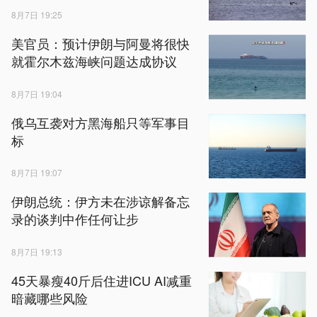
8月7日 19:25
美官员：预计伊朗与阿曼将很快
就霍尔木兹海峡问题达成协议
8月7日 19:04
俄乌互袭对方黑海船只等军事目
标
8月7日 19:07
伊朗总统：伊方未在涉谅解备忘
录的谈判中作任何让步
8月7日 19:13
45天暴瘦40斤后住进ICU AI减重
暗藏哪些风险