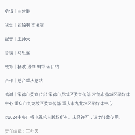
剪辑丨曲建鹏
视觉丨翟锦羽 高凌潇
配音丨王帅天
音编丨马思遥
统筹丨杨波 遇剑 刘霄 金伊结
合作丨总台重庆总站
鸣谢丨常德市委宣传部 常德市鼎城区委宣传部 常德市鼎城区融媒体
中心 重庆市九龙坡区委宣传部 重庆市九龙坡区融媒体中心
©2024中央广播电视总台版权所有。未经许可，请勿转载使用。
责任编辑：
王帅天