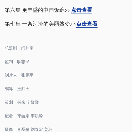
第六集 更丰盛的中国饭碗>>
点击查看
第七集 一条河流的美丽嬗变>>
点击查看
总监制丨闫帅南
监制丨耿志民
制片人丨张鹏军
编导丨王帅天
策划丨兴来 宁黎黎
记者丨邓丽娟 李洪淼
摄像丨肖磊垒 刘春宏 姜玮