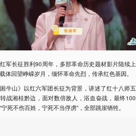
红军长征胜利90周年，多部革命历史题材影片陆续
载体回望峥嵘岁月，缅怀革命先烈，传承红色基因。
血困牛山》以红六军团长征为背景，讲述了红十八师五
转战湘桂黔边，面对数倍敌人，浴血奋战，最终10
“宁死不伤百姓，宁死不当俘虏”，全部跳崖牺牲。