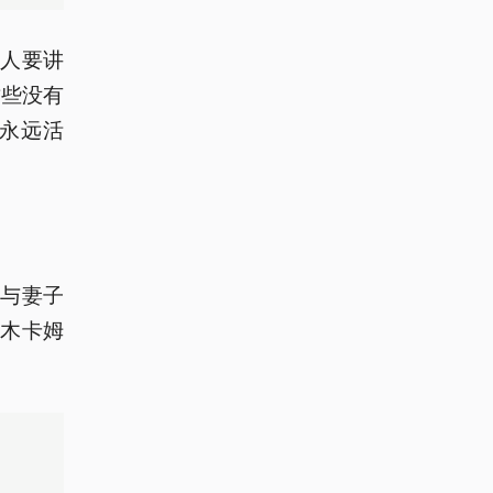
代人要讲
这些没有
永远活
书与妻子
救木卡姆