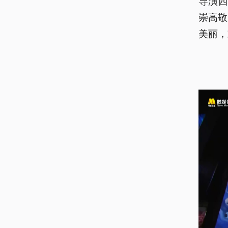
导演西
崇高敬
美丽，