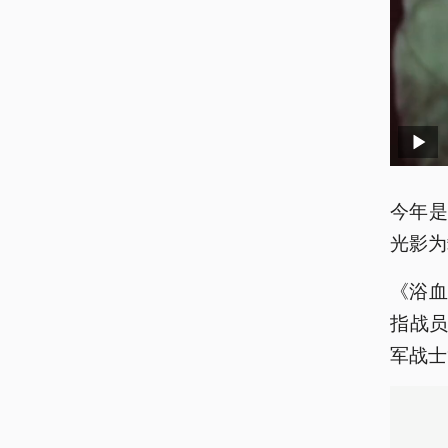
今年是
光影为
《浴
指战员
军战士