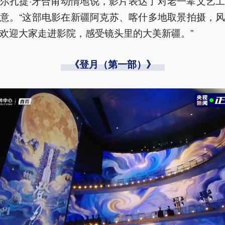
尔扎提·牙合甫动情地说，影片表达了对老一辈文艺
意。“这部电影在新疆阿克苏、喀什多地取景拍摄，
欢迎大家走进影院，感受镜头里的大美新疆。”
《登月（第一部）》