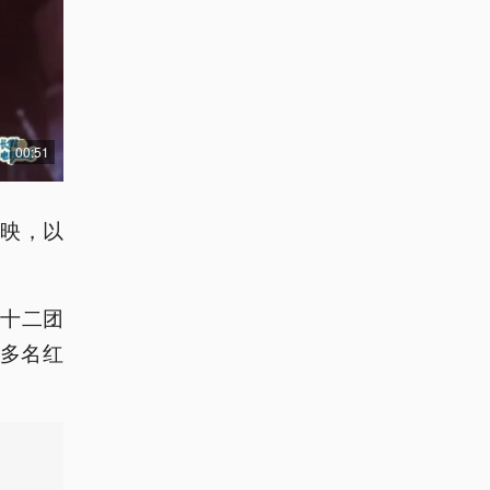
00:51
上映，以
十二团
0多名红