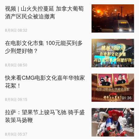
视频 | 山火失控蔓延 加拿大葡萄
酒产区民众被迫撤离
8月9日 08:32
在电影文化市集 100元能买到多
少荆楚好物？
8月9日 08:50
快来看CMG电影文化嘉年华独家
花絮！
01:36
8月9日 09:15
拉萨：望果节上骏马飞驰 骑手盛
装策马扬鞭
8月9日 05:37