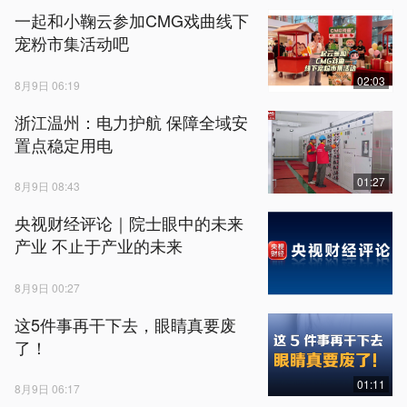
一起和小鞠云参加CMG戏曲线下
宠粉市集活动吧
02:03
8月9日 06:19
浙江温州：电力护航 保障全域安
置点稳定用电
01:27
8月9日 08:43
央视财经评论｜院士眼中的未来
产业 不止于产业的未来
8月9日 00:27
这5件事再干下去，眼睛真要废
了！
01:11
8月9日 06:17