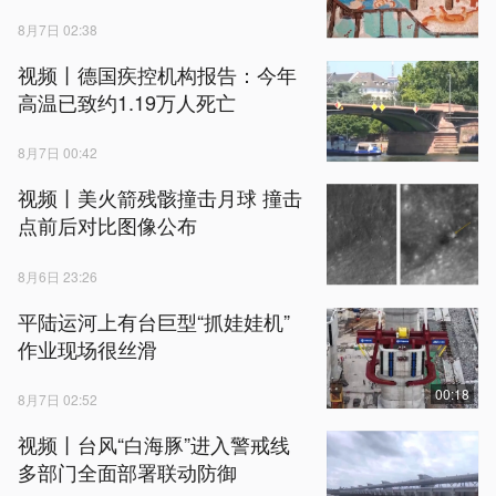
8月7日 02:38
视频丨德国疾控机构报告：今年
高温已致约1.19万人死亡
8月7日 00:42
视频丨美火箭残骸撞击月球 撞击
点前后对比图像公布
8月6日 23:26
平陆运河上有台巨型“抓娃娃机”
作业现场很丝滑
00:18
8月7日 02:52
视频丨台风“白海豚”进入警戒线
多部门全面部署联动防御