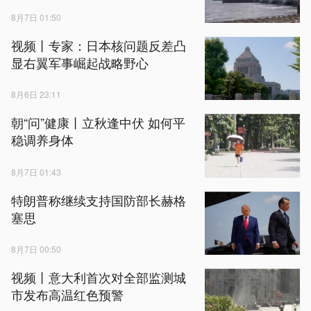
8月7日 01:50
视频丨专家：日本核问题反差凸
显右翼军事崛起战略野心
8月6日 23:11
朝“问”健康丨立秋逢中伏 如何平
稳调养身体
8月7日 01:43
特朗普称继续支持国防部长赫格
塞思
8月7日 00:50
视频丨意大利首次对全部监测城
市发布高温红色预警