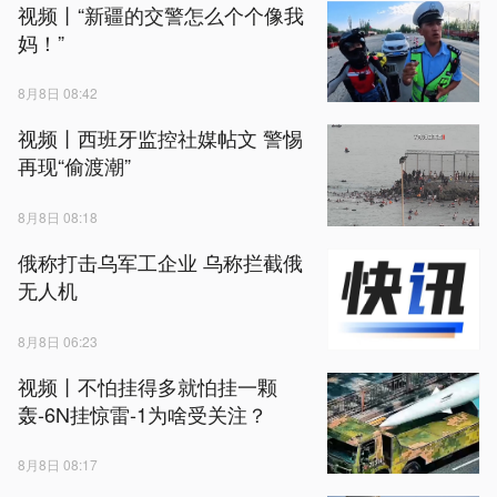
视频丨“新疆的交警怎么个个像我
妈！”
8月8日 08:42
视频丨西班牙监控社媒帖文 警惕
再现“偷渡潮”
8月8日 08:18
俄称打击乌军工企业 乌称拦截俄
无人机
8月8日 06:23
视频丨不怕挂得多就怕挂一颗
轰-6N挂惊雷-1为啥受关注？
8月8日 08:17