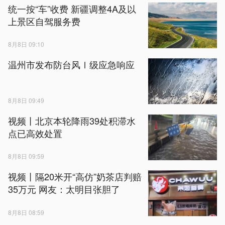
统一按“车”收费 新疆调整4A及以
上景区自驾服务费
8月8日 09:10
温州市发布防台风Ⅰ级应急响应
8月8日 09:49
视频丨北京本轮降雨39处积滞水
点已高效处置
8月8日 09:59
视频丨隔20米开“高仿”奶茶店判赔
35万元 网友：太明目张胆了
8月8日 08:59