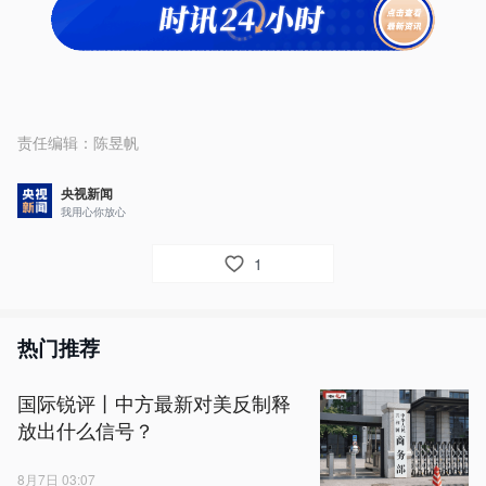
责任编辑：
陈昱帆
央视新闻
我用心你放心
1
热门推荐
国际锐评丨中方最新对美反制释
放出什么信号？
8月7日 03:07