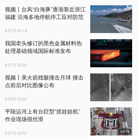
视频丨台风“白海豚”逐渐靠近浙江
福建 沿海多地停航停工应对防范
8月7日 03:14
我国牵头修订的黑色金属材料热
处理基础领域国际标准发布
8月7日 02:00
视频丨美火箭残骸撞击月球 撞击
点前后对比图像公布
8月6日 23:26
平陆运河上有台巨型“抓娃娃机”
作业现场很丝滑
00:18
8月7日 02:52