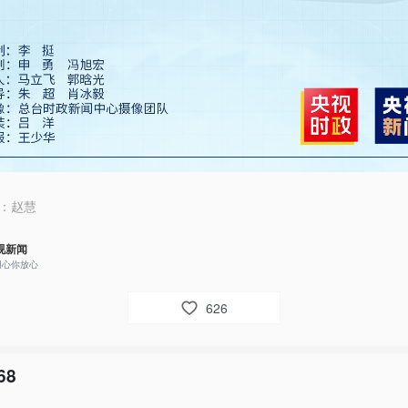
：
赵慧
视新闻
用心你放心
626
68