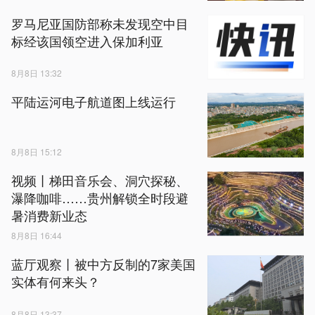
罗马尼亚国防部称未发现空中目
标经该国领空进入保加利亚
8月8日 13:32
平陆运河电子航道图上线运行
8月8日 15:12
视频丨梯田音乐会、洞穴探秘、
瀑降咖啡……贵州解锁全时段避
暑消费新业态
8月8日 16:44
蓝厅观察丨被中方反制的7家美国
实体有何来头？
8月8日 13:37