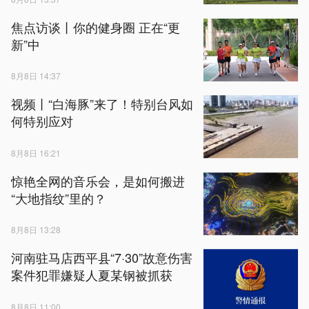
焦点访谈丨你的健身圈 正在“更
新”中
8月8日 14:37
视频丨“白海豚”来了！特别台风如
何特别应对
8月8日 16:21
惊艳全网的音乐会，是如何搬进
“大地指纹”里的？
8月8日 13:28
河南驻马店西平县“7·30”故意伤害
案件犯罪嫌疑人夏某钢被抓获
8月8日 11:00