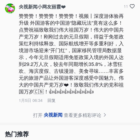
央视新闻小网友丽霞❤️
11
赞赞赞！赞赞赞！赞赞赞！视频丨深度游体验再
升级 外国游客的中国游“隐藏玩法”竟有这么多！
点赞祝福致敬我们伟大祖国万岁！伟大的中国共
产党万岁！刚刚过去的元旦假期，得益于免签政
策红利持续释放、国际航线增开等多重利好，入
境游市场迎来“开门红”，国家移民管理局数据显
示，今年元旦假期适用免签政策入境的外国人达
到29.2万人次，较去年同期增长35.8%，冰雪狂
欢、海滨度假、古镇漫游、美食寻味……丰富多
元的旅游产品让外国游客深度感受中国魅力。伟
大的中国共产党万岁❤️！致敬我们伟大的党和祖
国万岁🇨🇳！👍👍👍👍👍👍👍👍👍
1月5日 06:34
回复
央视新闻
打开
查看更多精彩评论
热门推荐