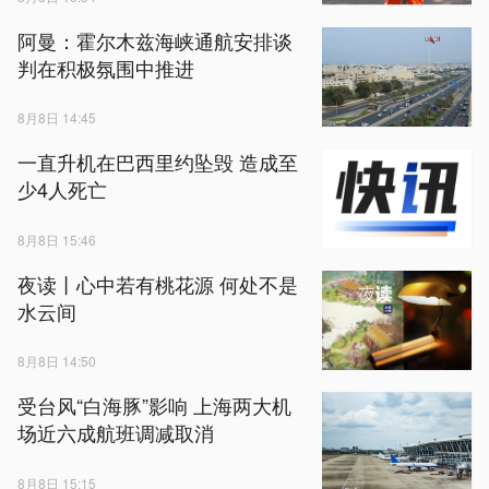
阿曼：霍尔木兹海峡通航安排谈
判在积极氛围中推进
8月8日 14:45
一直升机在巴西里约坠毁 造成至
少4人死亡
8月8日 15:46
夜读丨心中若有桃花源 何处不是
水云间
8月8日 14:50
受台风“白海豚”影响 上海两大机
场近六成航班调减取消
8月8日 15:15