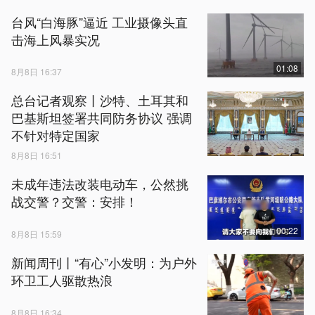
台风“白海豚”逼近 工业摄像头直
击海上风暴实况
01:08
8月8日 16:37
总台记者观察丨沙特、土耳其和
巴基斯坦签署共同防务协议 强调
不针对特定国家
8月8日 16:51
未成年违法改装电动车，公然挑
战交警？交警：安排！
00:22
8月8日 15:59
新闻周刊丨“有心”小发明：为户外
环卫工人驱散热浪
8月8日 16:34