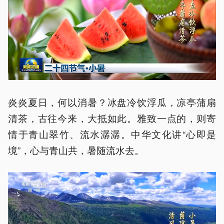
炎炎夏日，何以消暑？冰盘冷饮浮瓜，凉亭蒲扇
清茶，古往今来，大抵如此。雅致一点的，则寄
情于青山翠竹、流水潺潺。中华文化讲“心即是
境”，心与青山共，暑随流水去。