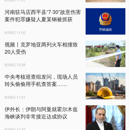
河南驻马店西平县“7·30”故意伤害
案件犯罪嫌疑人夏某钢被抓获
8月8日 11:00
视频丨克罗地亚两列火车相撞致
20人受伤
8月8日 12:39
中央考核巡查组发问，现场人员
转头偷偷用手机查答案……
8月8日 11:31
伊外长：伊朗与阿曼就霍尔木兹
海峡谈判非常接近达成协议
8月8日 11:27