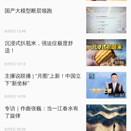
国产大模型断层领跑
8月6日 12:48
沉浸式扒苞米，强迫症极度舒
适！
00:56
8月6日 13:12
主播说联播 | “月图”上新！中国立
下“新坐标”
01:37
8月6日 14:09
专访｜作曲张巍：当一江春水有
了旋律
8月6日 06:29