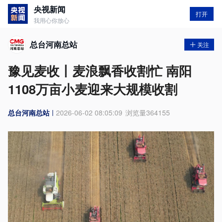
央视新闻
打开
我用心你放心
总台河南总站
关注
豫见麦收丨麦浪飘香收割忙 南阳
1108万亩小麦迎来大规模收割
总台河南总站
2026-06-02 08:05:09
浏览量
364155