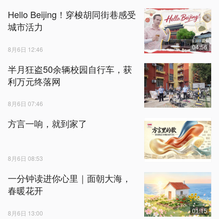
Hello Beijing！穿梭胡同街巷感受
城市活力
04:56
8月6日 12:46
半月狂盗50余辆校园自行车，获
利万元终落网
8月6日 07:46
方言一响，就到家了
8月6日 08:53
一分钟读进你心里｜面朝大海，
春暖花开
01:15
8月6日 13:00