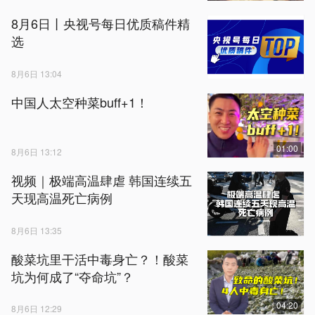
8月6日丨央视号每日优质稿件精
选
8月6日 13:04
中国人太空种菜buff+1！
01:00
8月6日 13:12
视频｜极端高温肆虐 韩国连续五
天现高温死亡病例
8月6日 13:35
酸菜坑里干活中毒身亡？！酸菜
坑为何成了“夺命坑”？
04:20
8月6日 12:29