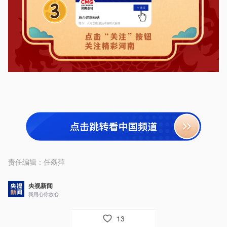
责任编辑：
任磊萍
央视新闻
我用心你放心
13