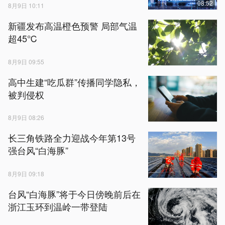
08:52
8月9日 10:11
新疆发布高温橙色预警 局部气温
超45℃
8月9日 09:55
高中生建“吃瓜群”传播同学隐私，
被判侵权
8月9日 08:26
长三角铁路全力迎战今年第13号
强台风“白海豚”
8月9日 09:18
台风“白海豚”将于今日傍晚前后在
浙江玉环到温岭一带登陆