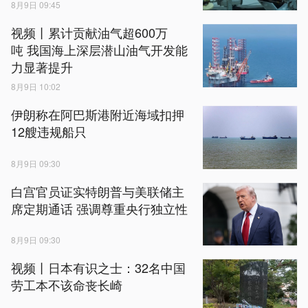
8月9日 09:45
视频丨累计贡献油气超600万
吨 我国海上深层潜山油气开发能
力显著提升
8月9日 10:02
伊朗称在阿巴斯港附近海域扣押
12艘违规船只
8月9日 09:30
白宫官员证实特朗普与美联储主
席定期通话 强调尊重央行独立性
8月9日 09:30
视频丨日本有识之士：32名中国
劳工本不该命丧长崎