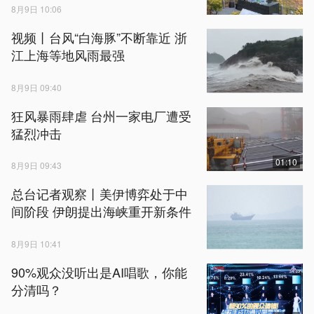
8月9日 10:06
视频丨台风“白海豚”不断靠近 浙
江上海等地风雨最强
8月9日 09:40
狂风暴雨肆虐 台州一家电厂遭受
猛烈冲击
01:10
8月9日 09:43
总台记者观察丨美伊博弈处于中
间阶段 伊朗提出海峡重开新条件
8月9日 10:41
90%观众没听出是AI唱歌，你能
分清吗？