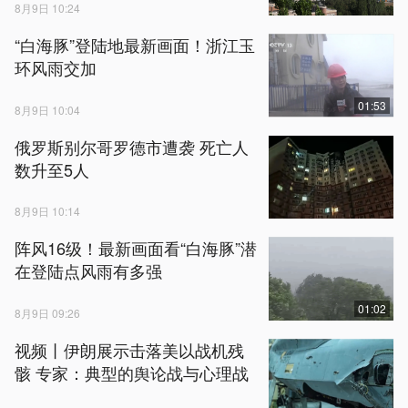
8月9日 10:24
“白海豚”登陆地最新画面！浙江玉
环风雨交加
01:53
8月9日 10:04
俄罗斯别尔哥罗德市遭袭 死亡人
数升至5人
8月9日 10:14
阵风16级！最新画面看“白海豚”潜
在登陆点风雨有多强
01:02
8月9日 09:26
视频丨伊朗展示击落美以战机残
骸 专家：典型的舆论战与心理战