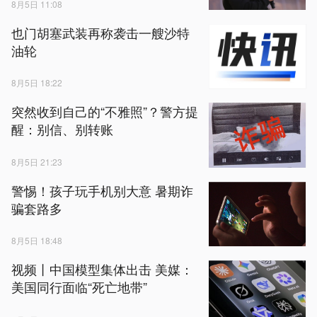
8月5日 11:08
也门胡塞武装再称袭击一艘沙特
油轮
8月5日 18:22
突然收到自己的“不雅照”？警方提
醒：别信、别转账
8月5日 21:23
警惕！孩子玩手机别大意 暑期诈
骗套路多
8月5日 18:48
视频丨中国模型集体出击 美媒：
美国同行面临“死亡地带”