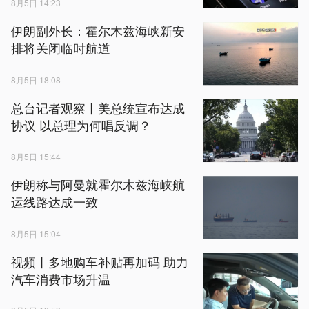
8月5日 14:23
伊朗副外长：霍尔木兹海峡新安
排将关闭临时航道
8月5日 18:08
总台记者观察丨美总统宣布达成
协议 以总理为何唱反调？
8月5日 15:44
伊朗称与阿曼就霍尔木兹海峡航
运线路达成一致
8月5日 15:04
视频丨多地购车补贴再加码 助力
汽车消费市场升温