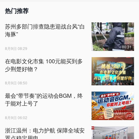
热门推荐
苏州多部门排查隐患迎战台风“白
海豚”
00:31
8月9日 08:29
在电影文化市集 100元能买到多
少荆楚好物？
8月9日 08:50
最会“带节奏”的运动会BGM，终
于能对上号了
8月9日 06:02
浙江温州：电力护航 保障全域安
置点稳定用电