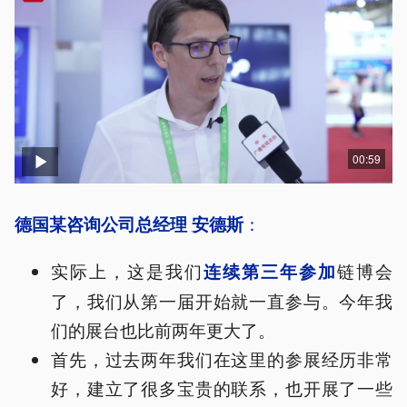
00:59
：
德国某咨询公司总经理 安德斯
实际上，这是我们
链博会
连续第三年参加
了，我们从第一届开始就一直参与。今年我
们的展台也比前两年更大了。
首先，过去两年我们在这里的参展经历非常
好，建立了很多宝贵的联系，也开展了一些