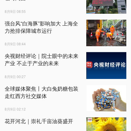
8月9日 08:55
强台风“白海豚”影响加大 上海全
力抢排保障城市运行
8月9日 08:44
央视财经评论｜院士眼中的未来
产业 不止于产业的未来
8月9日 00:27
全球媒体聚焦丨大白兔奶糖包装
走红西方社交媒体
8月9日 02:12
花开河北｜崇礼千亩油葵盛开