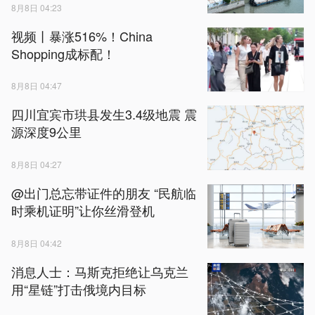
8月8日 04:23
视频丨暴涨516%！China
Shopping成标配！
8月8日 04:47
四川宜宾市珙县发生3.4级地震 震
源深度9公里
8月8日 04:27
@出门总忘带证件的朋友 “民航临
时乘机证明”让你丝滑登机
8月8日 04:42
消息人士：马斯克拒绝让乌克兰
用“星链”打击俄境内目标