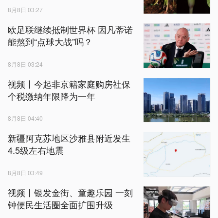
8月8日 03:27
欧足联继续抵制世界杯 因凡蒂诺
能熬到“点球大战”吗？
8月8日 03:24
视频丨今起非京籍家庭购房社保
个税缴纳年限降为一年
8月8日 04:40
新疆阿克苏地区沙雅县附近发生
4.5级左右地震
8月8日 03:49
视频丨银发金街、童趣乐园 一刻
钟便民生活圈全面扩围升级