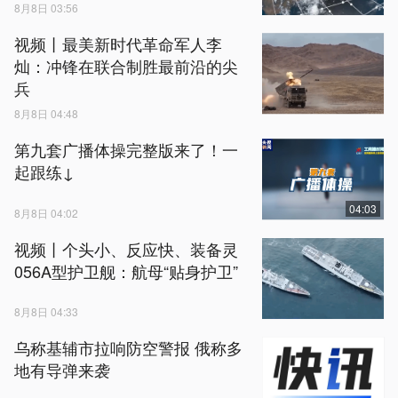
8月8日 03:56
视频丨最美新时代革命军人李
灿：冲锋在联合制胜最前沿的尖
兵
8月8日 04:48
第九套广播体操完整版来了！一
起跟练↓
04:03
8月8日 04:02
视频丨个头小、反应快、装备灵
056A型护卫舰：航母“贴身护卫”
8月8日 04:33
乌称基辅市拉响防空警报 俄称多
地有导弹来袭