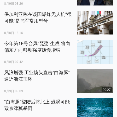
8月9日 08:26
保加利亚称在该国爆炸无人机“很
可能”是乌军常用型号
8月8日 18:16
今年第16号台风“琵鹭”生成 将向
偏东方向移动强度缓慢增强
8月9日 07:42
风浪增强 工业镜头直击“白海豚”
逼近浙江玉环
00:27
8月9日 09:09
“白海豚”登陆后将北上 残涡可能
致京津冀暴雨