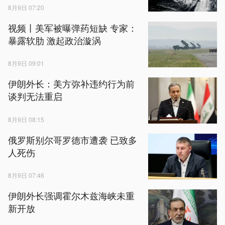
8月9日 07:20
视频丨美军被曝弹药短缺 专家：
暴露软肋 激起政治漩涡
8月9日 09:01
伊朗外长：美方弥补违约行为前
谈判无法重启
8月9日 08:15
俄罗斯别尔哥罗德市遭袭 已致多
人死伤
8月9日 07:46
伊朗外长强调霍尔木兹海峡未重
新开放