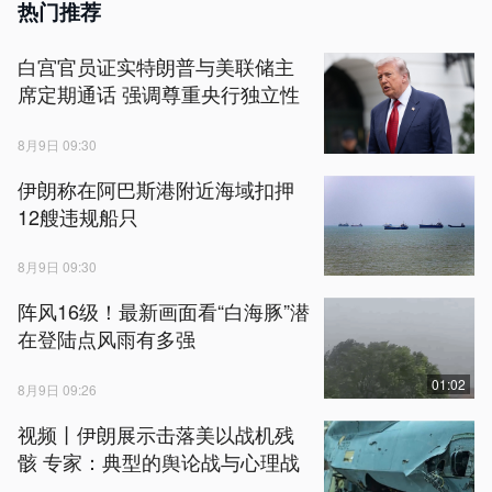
热门推荐
白宫官员证实特朗普与美联储主
席定期通话 强调尊重央行独立性
8月9日 09:30
伊朗称在阿巴斯港附近海域扣押
12艘违规船只
8月9日 09:30
阵风16级！最新画面看“白海豚”潜
在登陆点风雨有多强
01:02
8月9日 09:26
视频丨伊朗展示击落美以战机残
骸 专家：典型的舆论战与心理战