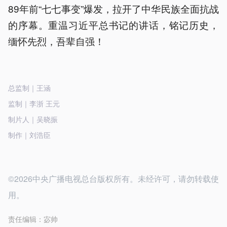
89年前“七七事变”爆发，拉开了中华民族全面抗战
的序幕。重温习近平总书记的讲话，铭记历史，
缅怀先烈，吾辈自强！
总监制｜王涵
监制｜李浙 王元
制片人｜吴晓振
制作｜刘浩臣
©2026中央广播电视总台版权所有。未经许可，请勿转载使
用。
责任编辑：
宓帅