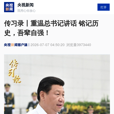
央视新闻
打开
我用心你放心
传习录丨重温总书记讲话 铭记历
史，吾辈自强！
2026-07-07 04:50:20
浏览量
3973440