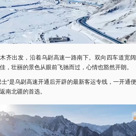
鲁木齐出发，沿着乌尉高速一路南下。双向四车道宽阔
佳，壮丽的景色从眼前飞驰而过，心情也豁然开朗。
巴士”是乌尉高速开通后开辟的最新客运专线，一开通
返南北疆的首选。