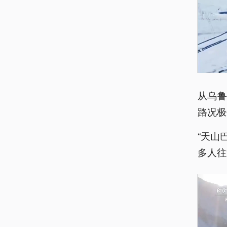
从乌
路况极
“天山
多人往