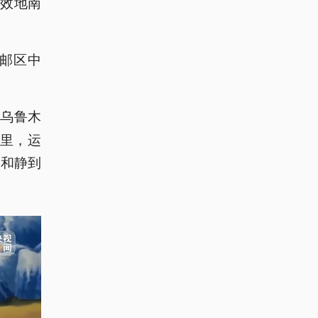
效地南
邮区中
从乌鲁木
公里，运
、和静到