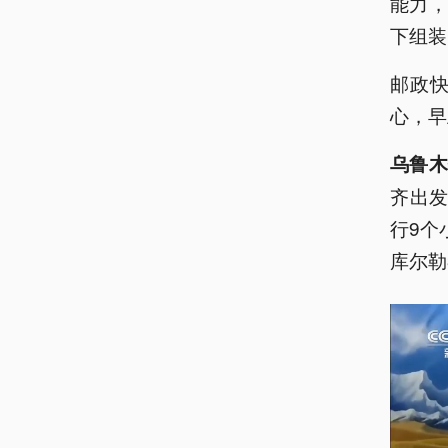
能力
下组装
邮政
心，早
乌鲁木
齐出发
行9个
库尔勒