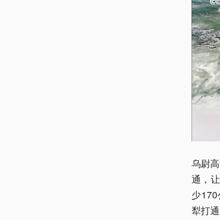
乌尉高
通，
少17
犁打通