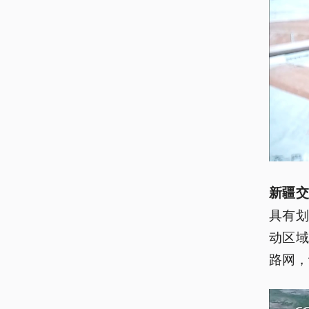
新疆交
具有
动区
路网，