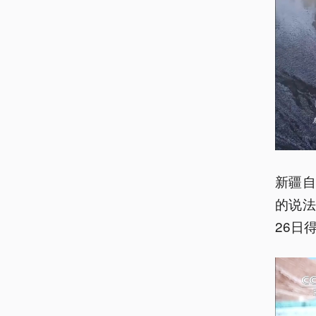
新疆
的说法
26日