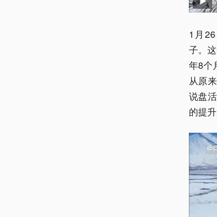
1月
子。这
年8个
从原来
说盘
的提升