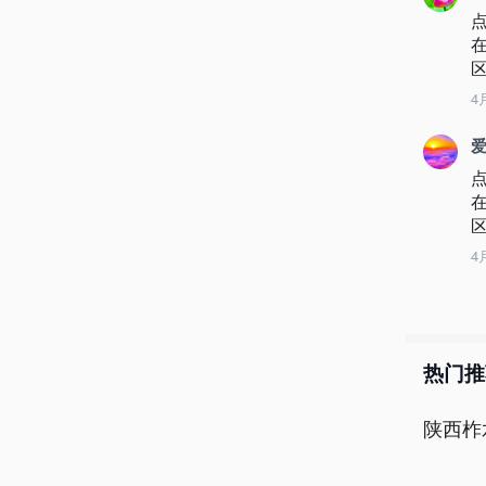
区
4
爱
区
4
热门推
陕西柞