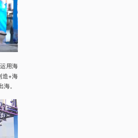
分运用海
制造+海
出海。