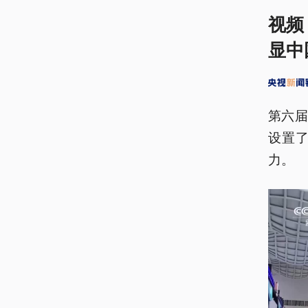
视频
显中
第六
设置
力。