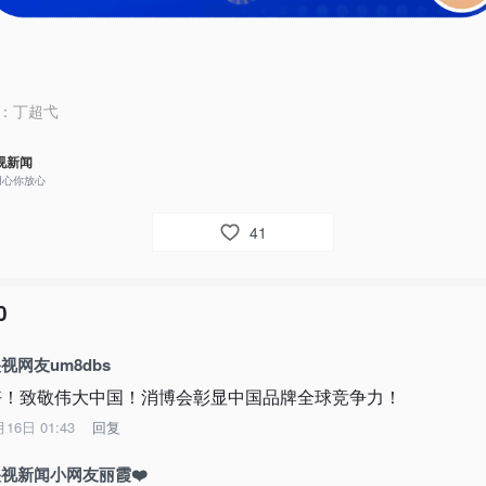
：
丁超弋
视新闻
用心你放心
41
0
视网友um8dbs
好！致敬伟大中国！消博会彰显中国品牌全球竞争力！
月16日 01:43
回复
视新闻小网友丽霞❤️