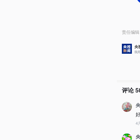
责任编辑
央
我
评论
5
央
4
央