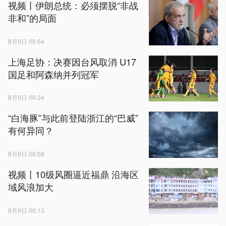
视频丨伊朗总统：必须摆脱“非战
非和”的局面
8月9日 06:54
上海足协：决赛因台风取消 U17
国足和阿森纳并列冠军
8月9日 06:34
“白海豚”与此前登陆浙江的“巴威”
有何异同？
8月9日 06:58
视频丨10级风圈逼近福鼎 沿海区
域风浪加大
8月9日 06:13