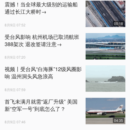
震撼！当全球最大级别的运输船
通过长江大桥时→
00:18
8月9日 07:52
受台风影响 杭州机场已取消航班
388架次 退改签请注意→
8月9日 07:20
视频丨受台风“白海豚”12级风圈影
响 温州洞头风急浪高
8月9日 07:59
首飞未满月就需“返厂升级” 美国
新“空军一号”到底怎么了？
04:35
8月9日 07:46