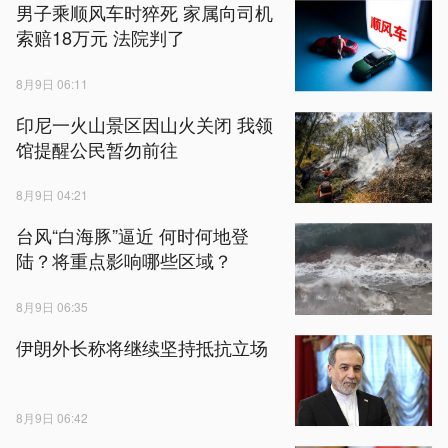
男子乘顺风车时猝死 家属向司机
索赔18万元 法院判了
8月9日 06:11
印尼一火山景区因山火关闭 我领
馆提醒公民暂勿前往
8月9日 04:21
台风“白海豚”逼近 何时何地登
陆？将重点影响哪些区域？
8月9日 06:35
伊朗外长称将继续坚持抵抗立场
8月9日 06:42