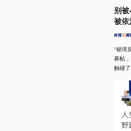
别被
被依
“秘境
募帖，
触碰了