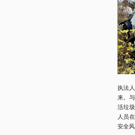
执法
来。
活垃
人员
安全风