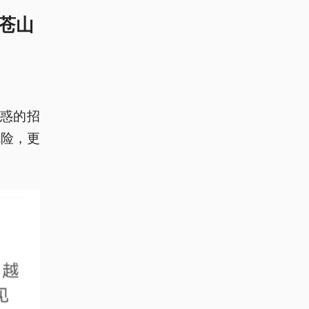
入苍山
诱惑的招
危险，更