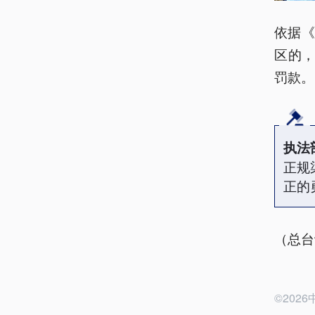
依据
区的，
罚款。
执法
正规
正的
（总台
©20