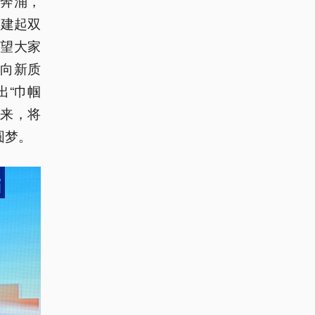
奔涌，
搭建起双
望大家
向新质
出“巾帼
未来，将
圆梦。