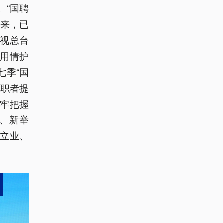
。“国聘
以来，已
视总台
用情护
七季“国
求职者提
牢把握
、新举
立业、