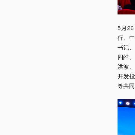
5月2
行。
书记
四皓
洪波
开发
等共同