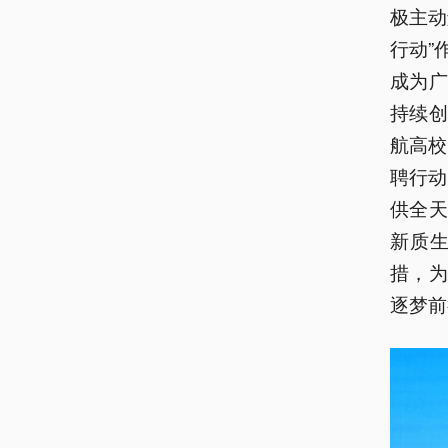
极主动
行动”
成为
持续
航高校
聘行动
供全
新质
措，
逐梦前