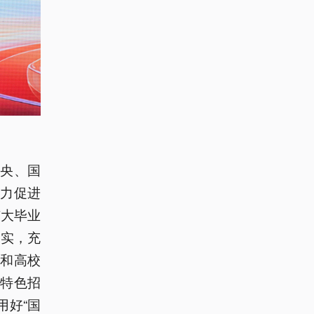
央、国
力促进
广大毕业
务实，充
和高校
等特色招
用好“国