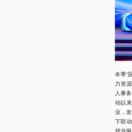
本季“
力资
人事务
动以来
业，发
下联动
就业服