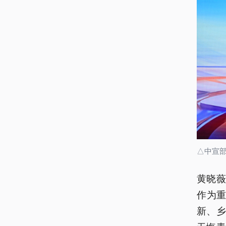
△中宣
黄晓
作为重
新、