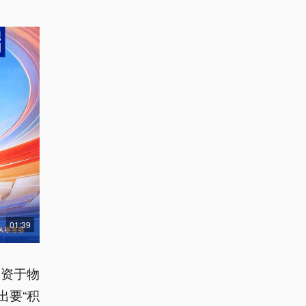
01:39
投资于物
出要“积