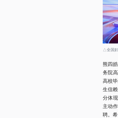
△全国
熊四
务院
高校毕
生信赖
分体
主动作
聘。希