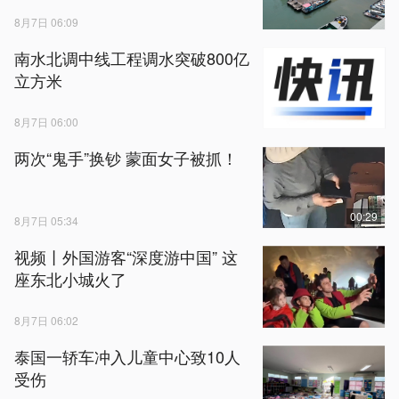
8月7日 06:09
南水北调中线工程调水突破800亿
立方米
8月7日 06:00
两次“鬼手”换钞 蒙面女子被抓！
00:29
8月7日 05:34
视频丨外国游客“深度游中国” 这
座东北小城火了
8月7日 06:02
泰国一轿车冲入儿童中心致10人
受伤