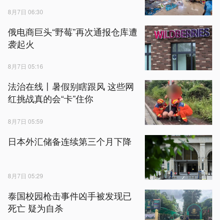
8月7日 06:30
俄电商巨头“野莓”再次通报仓库遭
袭起火
8月7日 05:16
法治在线丨暑假别瞎跟风 这些网
红挑战真的会“卡”住你
8月7日 05:59
日本外汇储备连续第三个月下降
8月7日 05:29
泰国校园枪击事件凶手被发现已
死亡 疑为自杀