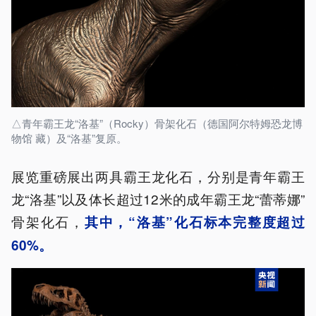
△青年霸王龙“洛基”（Rocky）骨架化石（德国阿尔特姆恐龙博
物馆 藏）及“洛基”复原。
展览重磅展出两具霸王龙化石，分别是青年霸王
龙“洛基”以及体长超过12米的成年霸王龙“蕾蒂娜”
骨架化石，
其中，“洛基”化石标本完整度超过
60%。