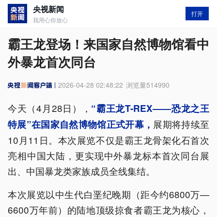
央视新闻
打开
我用心你放心
霸王龙登场！来国家自然博物馆看中
外暴龙首次同台
2026-04-28 02:48:22
浏览量
514990
今天（4月28日），
“霸王龙T-REX——恐龙之王
展期将持续至
特
展”在国家自然博物馆正式开幕，
10月11日。本次展览不仅是霸王龙骨架化石首次
亮相中国大陆，更实现中外暴龙标本首次同台展
出、中国暴龙类家族成员全线集结。
本次展览以中生代白垩纪晚期（距今约6800万—
6600万年前）的陆地顶级掠食者霸王龙为核心，