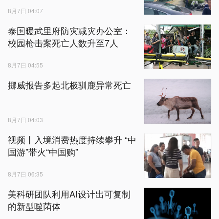
8月7日 04:07
泰国暖武里府防灾减灾办公室：
校园枪击案死亡人数升至7人
8月7日 04:55
挪威报告多起北极驯鹿异常死亡
8月7日 04:03
视频丨入境消费热度持续攀升 “中
国游”带火“中国购”
8月7日 06:35
美科研团队利用AI设计出可复制
的新型噬菌体