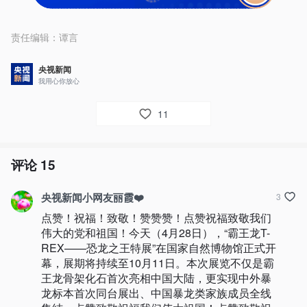
责任编辑：
谭言
央视新闻
我用心你放心
11
评论
15
央视新闻小网友丽霞❤️
3
点赞！祝福！致敬！赞赞赞！点赞祝福致敬我们
伟大的党和祖国！今天（4月28日），“霸王龙T-
REX——恐龙之王特展”在国家自然博物馆正式开
幕，展期将持续至10月11日。本次展览不仅是霸
王龙骨架化石首次亮相中国大陆，更实现中外暴
龙标本首次同台展出、中国暴龙类家族成员全线