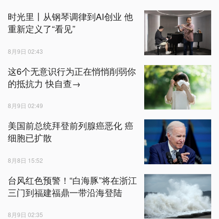
时光里丨从钢琴调律到AI创业 他
重新定义了“看见”
8月9日 02:43
这6个无意识行为正在悄悄削弱你
的抵抗力 快自查→
8月9日 02:49
美国前总统拜登前列腺癌恶化 癌
细胞已扩散
8月8日 15:52
台风红色预警！“白海豚”将在浙江
三门到福建福鼎一带沿海登陆
8月9日 02:35