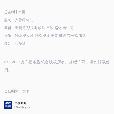
总监制丨申勇
监制丨龚雪辉 许达
编辑丨王鹏飞 彭汉明 黎兵 王冰 赵化 吉生亮
摄像丨钟锐 杨立峰 郭鸿 杨波 王策 韩锐 范一鸣 范凯
录音丨程爱华
©2026中央广播电视总台版权所有。未经许可，请勿转载使
用。
责任编辑：
刘洋
央视新闻
我用心你放心