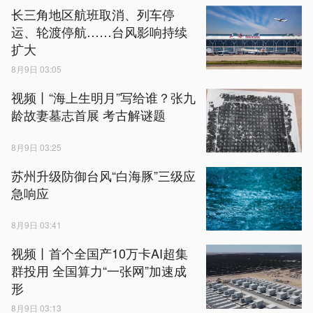
长三角地区航班取消、列车停
运、轮渡停航……台风影响持续
扩大
8月9日 03:05
视频丨“海上生明月”写给谁？张九
龄故妻墓志首展 考古解谜题
8月9日 03:25
苏州升级防御台风“白海豚”三级应
急响应
8月9日 03:41
视频丨首个全国产10万卡AI超集
群投用 全国算力“一张网”加速成
形
8月9日 03:13