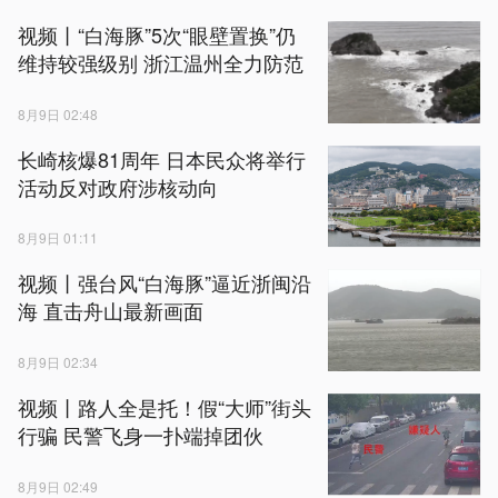
视频丨“白海豚”5次“眼壁置换”仍
维持较强级别 浙江温州全力防范
8月9日 02:48
长崎核爆81周年 日本民众将举行
活动反对政府涉核动向
8月9日 01:11
视频丨强台风“白海豚”逼近浙闽沿
海 直击舟山最新画面
8月9日 02:34
视频丨路人全是托！假“大师”街头
行骗 民警飞身一扑端掉团伙
8月9日 02:49