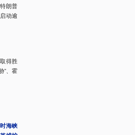
统特朗普
启动逾
中取得胜
胁”、霍
时海峡