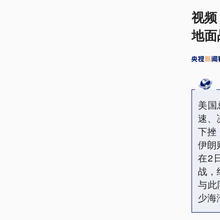
视频
地面
美国
速、
下挫
伊朗
在2
战，
与此
少海