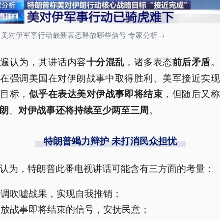
丨美对伊军事行动最新表态释放哪些信号 专家分析→
普遍认为，其讲话内容
，诸多表态
。
十分混乱
前后矛盾
直在强调美国在对伊朗战事中取得胜利、美军接近实现
心目标，
，但随后又
似乎在表达美对伊战事即将结束
、
。
朗
对伊战事还将持续至少两至三周
特朗普竭力辩护 未打消民众担忧
认为，特朗普此番电视讲话可能含有三方面的考量：
高调吹嘘战果，实现自我推销；
释放战事即将结束的信号，安抚民意；