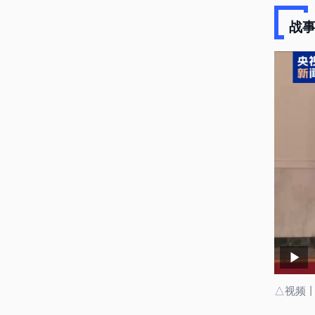
战事
△视频丨