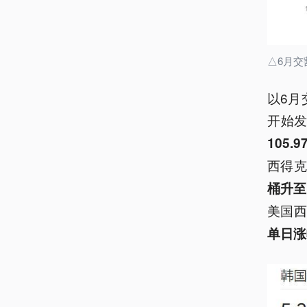
△6月
以6月
开始
105
西得克
桶升至1
美国西
单日涨