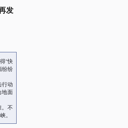
再发
得“快
指纷纷
击行动
动地面
准。不
海峡。