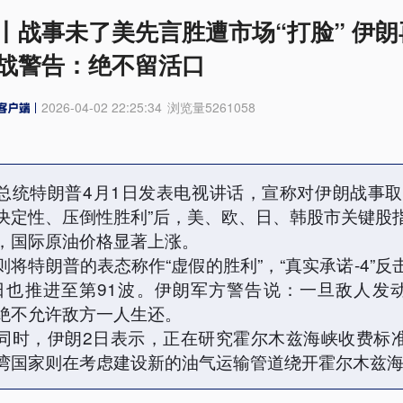
丨战事未了美先言胜遭市场“打脸” 伊朗
战警告：绝不留活口
2026-04-02 22:25:34
浏览量
5261058
总统特朗普4月1日发表电视讲话，宣称对伊朗战事取
决定性、压倒性胜利”后，美、欧、日、韩股市关键股
，国际原油价格显著上涨。
则将特朗普的表态称作“虚假的胜利”，“真实承诺-4”反
日也推进至第91波。伊朗军方警告说：一旦敌人发
绝不允许敌方一人生还。
同时，伊朗2日表示，正在研究霍尔木兹海峡收费标
湾国家则在考虑建设新的油气运输管道绕开霍尔木兹