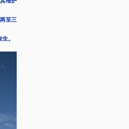
其维护
来两至三
发生。