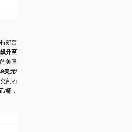
时特朗普
桶飙升至
割的美国
.9美元/
月交割的
美元/桶，