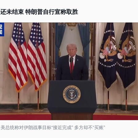
还未结束 特朗普自行宣称取胜
美总统称对伊朗战事目标“接近完成” 多方却不“买账”