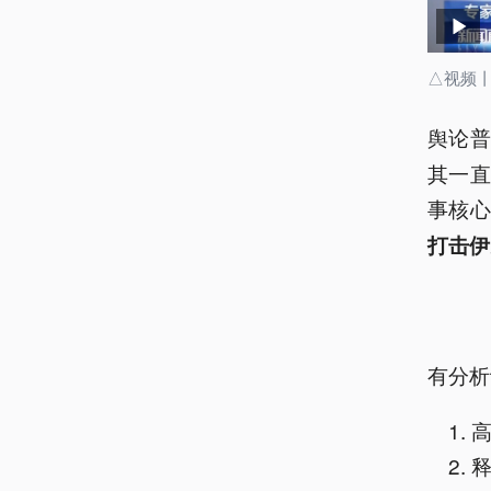
△视频
舆论
其一
事核
打击伊
有分析