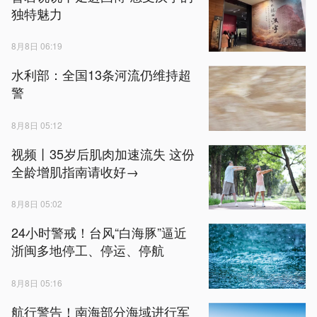
独特魅力
8月8日 06:19
水利部：全国13条河流仍维持超
警
8月8日 05:12
视频丨35岁后肌肉加速流失 这份
全龄增肌指南请收好→
8月8日 05:02
24小时警戒！台风“白海豚”逼近
浙闽多地停工、停运、停航
8月8日 05:16
航行警告！南海部分海域进行军