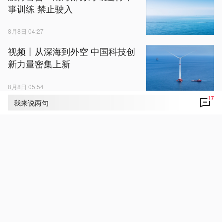
事训练 禁止驶入
8月8日 04:27
视频丨从深海到外空 中国科技创
新力量密集上新
8月8日 05:54
17
我来说两句
美国阿拉斯加州发生5.2级地震 震
源深度10千米
8月8日 05:13
视频丨暴涨516%！China
Shopping成标配！
8月8日 04:47
乌称基辅等地遭袭 已有多人死伤