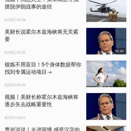
摆脱伊朗战事的途径
8月8日 06:26
美财长说霍尔木兹海峡将无关紧
要
00:40
8月8日 06:22
锻炼不用盲目！5个身体数据帮你
找到专属运动项目→
8月8日 06:00
视频丨美财长称霍尔木兹海峡将
逐步失去战略重要性
8月8日 04:21
曹岩说说丨走进国博 感受汉字的