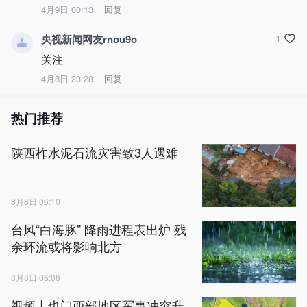
4月9日 00:13
回复
央视新闻网友rnou9o
1
关注
4月8日 23:28
回复
热门推荐
陕西柞水泥石流灾害致3人遇难
8月8日 06:10
台风“白海豚” 降雨进程表出炉 残
余环流或将影响北方
8月8日 06:08
视频丨也门西部地区军事冲突升