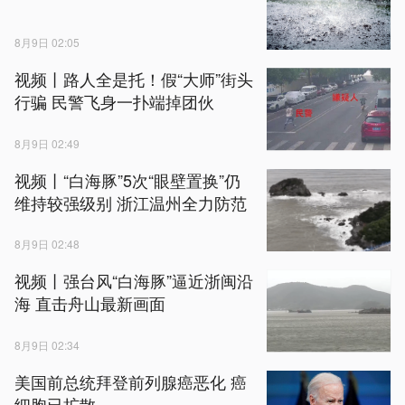
8月9日 02:05
视频丨路人全是托！假“大师”街头
行骗 民警飞身一扑端掉团伙
8月9日 02:49
视频丨“白海豚”5次“眼壁置换”仍
维持较强级别 浙江温州全力防范
8月9日 02:48
视频丨强台风“白海豚”逼近浙闽沿
海 直击舟山最新画面
8月9日 02:34
美国前总统拜登前列腺癌恶化 癌
细胞已扩散