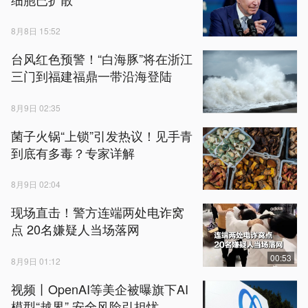
8月8日 15:52
台风红色预警！“白海豚”将在浙江
三门到福建福鼎一带沿海登陆
8月9日 02:35
菌子火锅“上锁”引发热议！见手青
到底有多毒？专家详解
8月9日 02:04
现场直击！警方连端两处电诈窝
点 20名嫌疑人当场落网
00:53
8月9日 01:12
视频丨OpenAI等美企被曝旗下AI
模型“越界” 安全风险引担忧