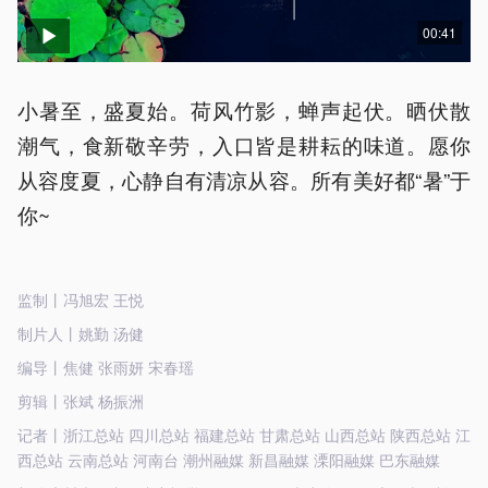
00:41
小暑至，盛夏始。荷风竹影，蝉声起伏。晒伏散
潮气，食新敬辛劳，入口皆是耕耘的味道。愿你
从容度夏，心静自有清凉从容。所有美好都“暑”于
你~
监制丨冯旭宏 王悦
制片人丨姚勤 汤健
编导丨焦健 张雨妍 宋春瑶
剪辑丨张斌 杨振洲
记者丨浙江总站 四川总站 福建总站 甘肃总站 山西总站 陕西总站 江
西总站 云南总站 河南台 潮州融媒 新昌融媒 溧阳融媒 巴东融媒