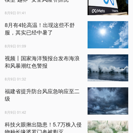
8月9日 01:41
8月有4轮高温！出现这些不舒
服，其实已经中暑了
8月9日 01:09
视频丨国家海洋预报台发布海浪
和风暴潮红色警报
8月9日 01:32
福建省提升防台风应急响应至二
级
8月9日 01:42
科技火眼揪出隐患！5.7万株入侵
物种长喙婆罗门参被剿灭