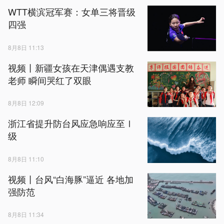
WTT横滨冠军赛：女单三将晋级
四强
8月8日 11:13
视频丨新疆女孩在天津偶遇支教
老师 瞬间哭红了双眼
8月8日 12:09
浙江省提升防台风应急响应至Ⅰ
级
8月8日 11:10
视频丨台风“白海豚”逼近 各地加
强防范
8月8日 11:34