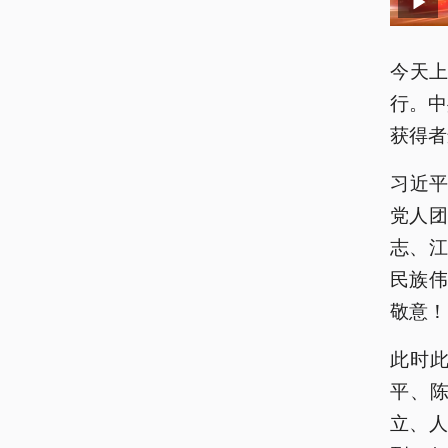
今天上
行。中
获得者
习近平
党人
志、
民族
敬意！
此时
平、
立、