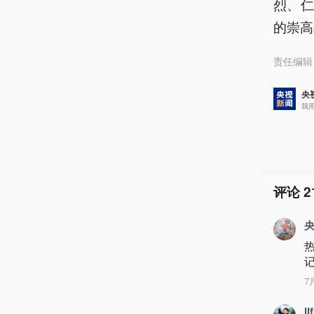
烈、
的崇高
责任编辑
央
我
评论
2
央
7
llf