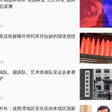
起波澜
45
美总统被曝对弹药库存短缺的报道很愤
35
操队、蹦床队、艺术体操队亚运会参赛
炉
01
外长：波斯湾地区安全应由本地区国家