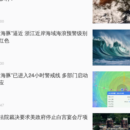
00
白海豚”逼近 浙江近岸海域海浪预警级别
红色
30
白海豚”已进入24小时警戒线 多部门启动
应
47
法院裁决要求美政府停止白宫宴会厅项