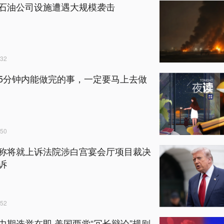
石油公司设施遭遇大规模袭击
32
5分钟内能做完的事，一定要马上去做
50
称将就上诉法院涉白宫宴会厅项目裁决
诉
52
中期选举在即 美国两党“冗长辩论”规则