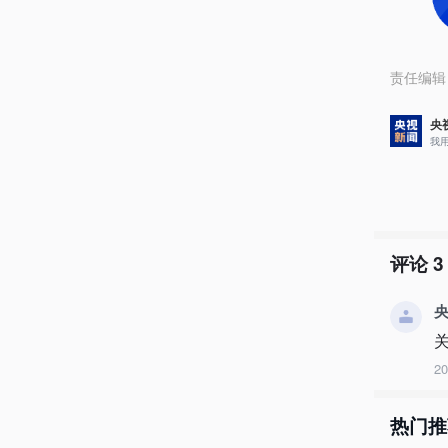
责任编辑
央
我
评论
3
央
2
热门推