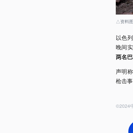
△资料
以色列
晚间
两名巴
声明
枪击事
©20