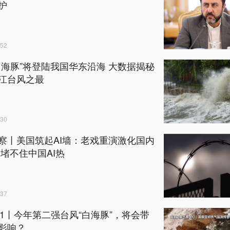
护
52
白海豚”将登陆我国华东沿海 大数据揭秘
江台风之最
30
察丨美国筑起AI墙：老戏重演激化国内
却堵不住中国AI热
37
+1丨今年第二强台风“白海豚”，将会带
影响？