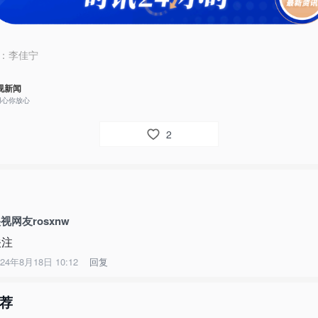
：
李佳宁
视新闻
用心你放心
2
视网友rosxnw
关注
024年8月18日 10:12
回复
荐