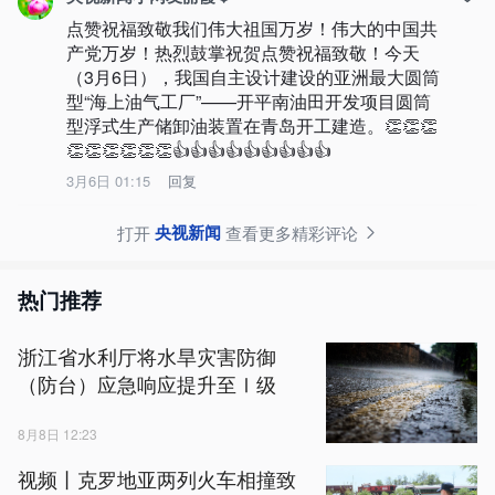
点赞祝福致敬我们伟大祖国万岁！伟大的中国共
产党万岁！热烈鼓掌祝贺点赞祝福致敬！今天
（3月6日），我国自主设计建设的亚洲最大圆筒
型“海上油气工厂”——开平南油田开发项目圆筒
型浮式生产储卸油装置在青岛开工建造。👏👏👏
👏👏👏👏👏👏👍👍👍👍👍👍👍👍👍
3月6日 01:15
回复
央视新闻
打开
查看更多精彩评论
热门推荐
浙江省水利厅将水旱灾害防御
（防台）应急响应提升至Ⅰ级
8月8日 12:23
视频丨克罗地亚两列火车相撞致