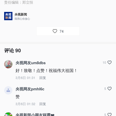
责任编辑：
郑立恒
央视新闻
我用心你放心
74
评论
90
央视网友um8dbs
10
好！致敬！点赞！祝福伟大祖国！
3月6日 01:31
回复
央视网友pmhl6c
5
赞
3月6日 01:32
回复
央视新闻小网友丽霞❤️
5