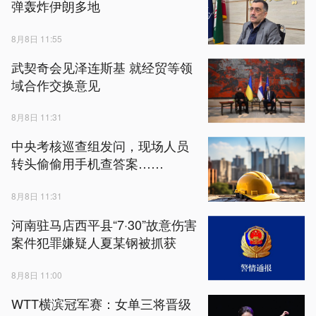
弹轰炸伊朗多地
8月8日 11:55
武契奇会见泽连斯基 就经贸等领
域合作交换意见
8月8日 11:31
中央考核巡查组发问，现场人员
转头偷偷用手机查答案……
8月8日 11:31
河南驻马店西平县“7·30”故意伤害
案件犯罪嫌疑人夏某钢被抓获
8月8日 11:00
WTT横滨冠军赛：女单三将晋级