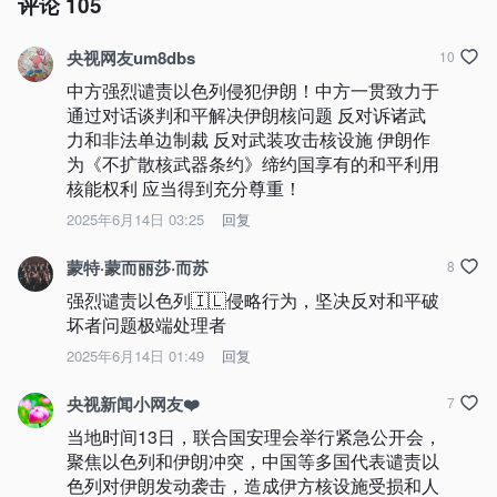
评论
105
央视网友um8dbs
10
中方强烈谴责以色列侵犯伊朗！中方一贯致力于
通过对话谈判和平解决伊朗核问题 反对诉诸武
力和非法单边制裁 反对武装攻击核设施 伊朗作
为《不扩散核武器条约》缔约国享有的和平利用
核能权利 应当得到充分尊重！
2025年6月14日 03:25
回复
蒙特·蒙而丽莎·而苏
8
强烈谴责以色列🇮🇱侵略行为，坚决反对和平破
坏者问题极端处理者
2025年6月14日 01:49
回复
央视新闻小网友❤️
7
当地时间13日，联合国安理会举行紧急公开会，
聚焦以色列和伊朗冲突，中国等多国代表谴责以
色列对伊朗发动袭击，造成伊方核设施受损和人