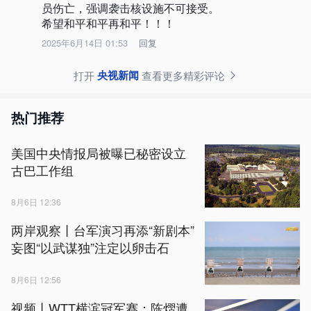
员伤亡，强调袭击核设施不可接受。

希望和平和平再和平！！！
2025年6月14日 01:53
回复
央视新闻
打开
查看更多精彩评论
热门推荐
美国中央情报局被曝已秘密设立
古巴工作组
8月6日 12:36
两岸观察丨台军演习再添“新剧本”
妄图“以武谋独”注定以卵击石
8月6日 12:56
视频丨WTT横滨冠军赛：陈熠遭