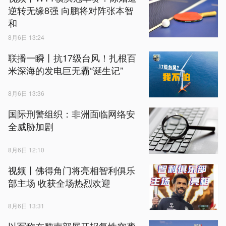
逆转无缘8强 向鹏将对阵张本智
和
8月6日 13:24
联播一瞬丨抗17级台风！扎根百
米深海的发电巨无霸“诞生记”
8月6日 13:36
国际刑警组织：非洲面临网络安
全威胁加剧
8月6日 12:10
视频丨佛得角门将亮相智利俱乐
部主场 收获全场热烈欢迎
8月6日 13:31