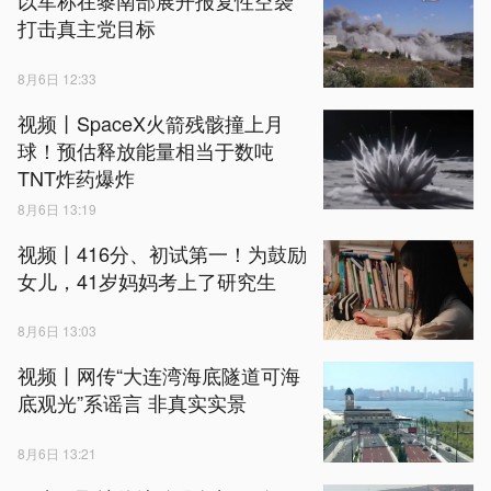
以军称在黎南部展开报复性空袭
打击真主党目标
8月6日 12:33
视频丨SpaceX火箭残骸撞上月
球！预估释放能量相当于数吨
TNT炸药爆炸
8月6日 13:19
视频丨416分、初试第一！为鼓励
女儿，41岁妈妈考上了研究生
8月6日 13:03
视频丨网传“大连湾海底隧道可海
底观光”系谣言 非真实实景
8月6日 13:21