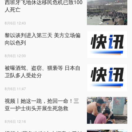
西班牙飞地休达移民危机已致100
人死亡
8月6日 12:43
黎以谈判进入第三天 美方立场偏
向以色列
8月6日 12:00
被曝酒驾、盗窃、猥亵等 日本自
卫队多人受处分
8月6日 11:47
视频丨她这一跪，抢回一命！三
亚一护士街头开展生死急救
8月6日 12:16