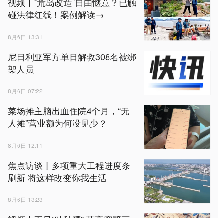
视频丨“荒岛改造”自由惬意？已触
碰法律红线！案例解读→
8月6日 13:31
尼日利亚军方单日解救308名被绑
架人员
8月6日 07:22
菜场摊主脑出血住院4个月，“无
人摊”营业额为何没见少？
8月6日 12:11
焦点访谈丨多项重大工程进度条
刷新 将这样改变你我生活
8月6日 13:23