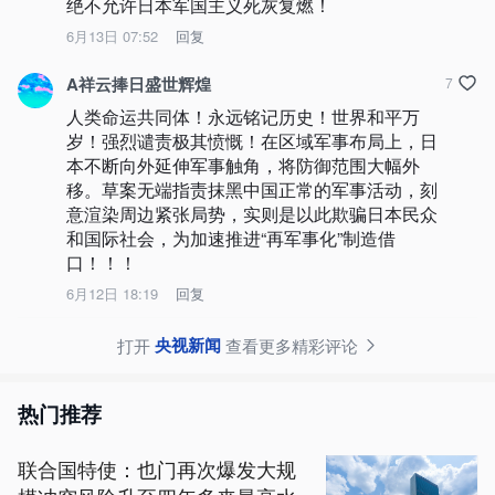
绝不允许日本军国主义死灰复燃！
6月13日 07:52
回复
A祥云捧日盛世辉煌
7
人类命运共同体！永远铭记历史！世界和平万
岁！强烈谴责极其愤慨！在区域军事布局上，日
本不断向外延伸军事触角，将防御范围大幅外
移。草案无端指责抹黑中国正常的军事活动，刻
意渲染周边紧张局势，实则是以此欺骗日本民众
和国际社会，为加速推进“再军事化”制造借
口！！！
6月12日 18:19
回复
央视新闻
打开
查看更多精彩评论
热门推荐
联合国特使：也门再次爆发大规