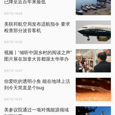
已降至近百年来最低
8月7日 18:22
美联邦航空局发布适航指令 要求
检查部分波音客机
8月7日 16:22
视频丨“倾听中国乡村的阅读之声”
图片展在加拿大首都渥太华举办
8月7日 19:47
你爱吃的透明小鱼 能在地球上活
到今天简直是个bug
8月7日 18:21
美参议院通过一项对俄能源领域