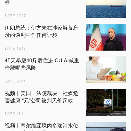
标
8月7日 19:07
伊朗总统：伊方未在涉谅解备忘
录的谈判中作任何让步
8月7日 19:13
45天暴瘦40斤后住进ICU AI减重
暗藏哪些风险
8月7日 20:41
视频丨美国一法院裁决：社媒危
害健康 “元”公司被判天价罚款
8月7日 18:14
视频丨塞尔维亚境内多瑙河水位