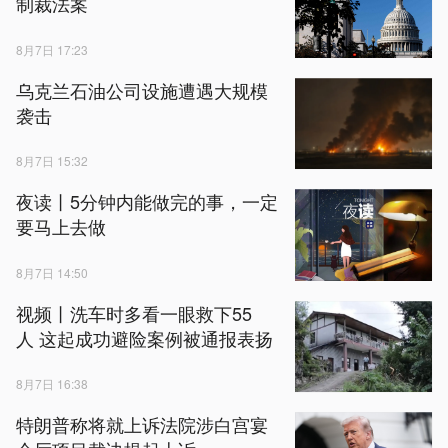
制裁法案
8月7日 17:23
乌克兰石油公司设施遭遇大规模
袭击
8月7日 15:32
夜读丨5分钟内能做完的事，一定
要马上去做
8月7日 14:50
视频丨洗车时多看一眼救下55
人 这起成功避险案例被通报表扬
8月7日 16:38
特朗普称将就上诉法院涉白宫宴