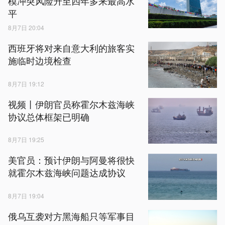
模冲突风险升至四年多来最高水
平
8月7日 20:04
西班牙将对来自意大利的旅客实
施临时边境检查
8月7日 19:12
视频丨伊朗官员称霍尔木兹海峡
协议总体框架已明确
8月7日 19:25
美官员：预计伊朗与阿曼将很快
就霍尔木兹海峡问题达成协议
8月7日 19:04
俄乌互袭对方黑海船只等军事目