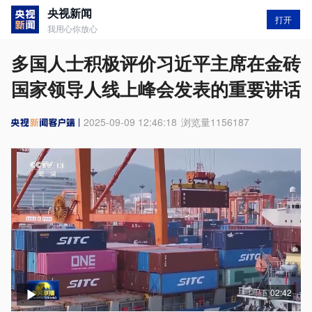
央视新闻
打开
我用心你放心
多国人士积极评价习近平主席在金砖
国家领导人线上峰会发表的重要讲话
2025-09-09 12:46:18
浏览量
1156187
02:42