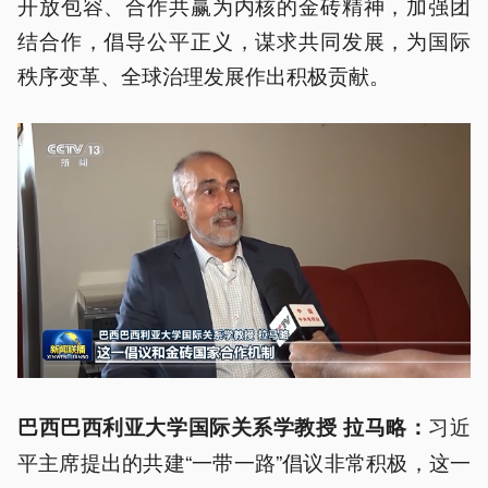
开放包容、合作共赢为内核的金砖精神，加强团
结合作，倡导公平正义，谋求共同发展，为国际
秩序变革、全球治理发展作出积极贡献。
习近
巴西巴西利亚大学国际关系学教授 拉马略：
平主席提出的共建“一带一路”倡议非常积极，这一